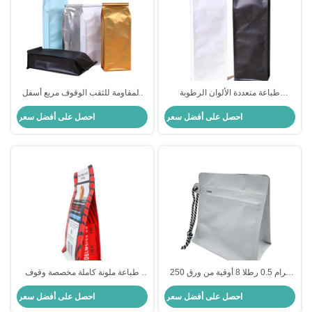
طباعة متعددة الألوان الرطوبة
المقاومة للثقب الوقوف مربع أسفل
والأكسجين الحاجز مربع أسفل أكياس
أكياس القهوة مع صمام إزالة الغاز
احصل على أفضل سعر
احصل على أفضل سعر
القهوة مع ربطة عنق القصدير
250 غرام 0.5 رطلا 8 أوقية من ورق
طباعة ملونة كاملة مخصصة وقوف
أبيض متسط أسفل كيس القهوة مع
أسفل مربع أكياس مقطوعة للغذاء
احصل على أفضل سعر
احصل على أفضل سعر
صمام جانب السحب والخيط
حبوب القهوة أوراق الشاي الأعشاب
الزراعية زهرة