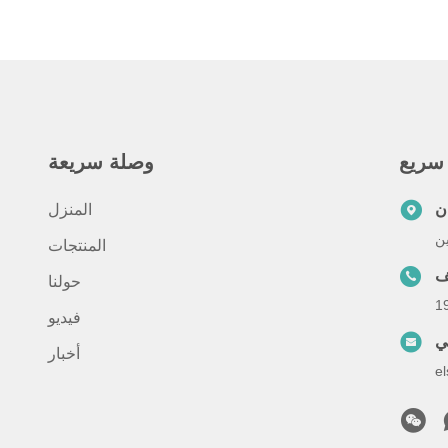
سريع
وصلة سريعة
ن
المنزل
ين
المنتجات
ف
حولنا
1
فيديو
ني
أخبار
e