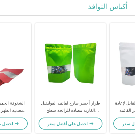
أكياس النوافذ
ابل لإعادة
طراز أخضر طازج لفائف الفوليفيل
الشغوفة الحمرا
 القائمة
الغازية مضادة للرائحة سطح
المعدنية الظهر
ئي مع سحب
متطاطي أكياس النافذة أكياس
وجبات خفيفة قاب
احصل على أفضل سعر
احصل على أفضل سعر
ادة الإغلاق
زيبلوك قابلة لإعادة الاستخدام
مع السحاب والن
لتخزين الأغذية