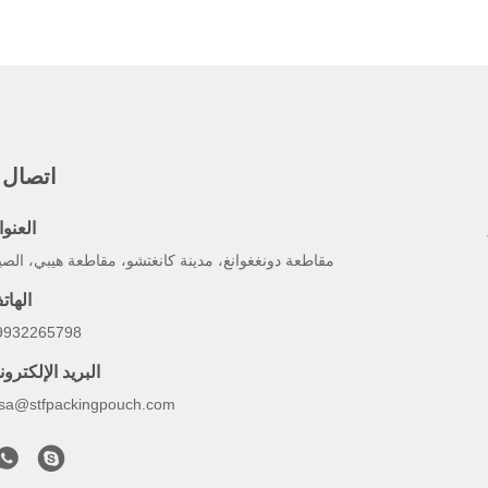
اتصال 
العنوا
مقاطعة دونغغوانغ، مدينة كانغتشو، مقاطعة هيبي، الص
الهات
9932265798
البريد الإلكترو
lsa@stfpackingpouch.com