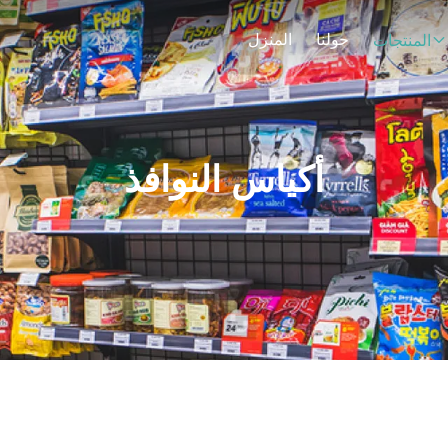
حولنا
المنزل
المنتجات
أكياس النوافذ