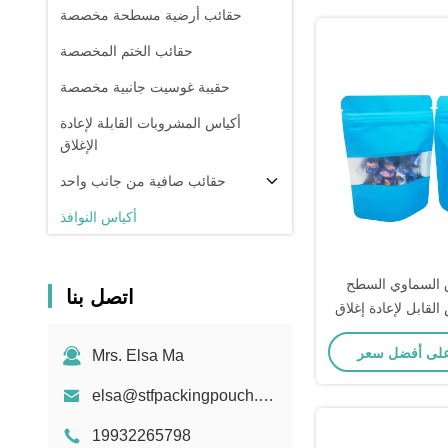
حقائب أرضية مسطحة مخصصة
حقائب الختم المخصصة
حقيبة غوسيت جانبية مخصصة
أكياس المشروبات القابلة لإعادة
الإغلاق
حقائب صافية من جانب واحد
أكياس النوافذ
أكياس هولوغرافية
ق السماوي السطح
أكياس شفافة
اتصل بنا
القابل لإعادة إغلاق
في المخزون
لغذائية الراقية مع
Mrs. Elsa Ma
 الوجبات الخفيفة
elsa@stfpackingpouch.com
19932265798