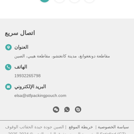
اتصال سريع
العنوان
مقاطعة دونغغوانغ، مدينة كانغتشو، مقاطعة هيبي، الصين
الهاتف
19932265798
البريد الإلكتروني
elsa@stfpackingpouch.com
سياسة الخصوصية
|
خريطة الموقع
| الصين جودة جيدة الحقائب الوقوف
المخصصة المورد. حقوق الطبع والنشر © 2024-2025 Satisfied (CZ)