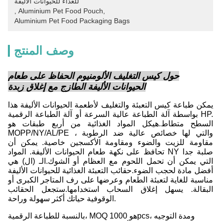
للغذاء للحيوانات الأليفة
, 
Aluminium Pet Food Pouch
, 
Aluminium Pet Food Packaging Bags
وصف المنتج
حول كيس التغليف الألومنيوم الحفاظ على طعام
الحيوانات الأليفة الطازج مع إغلاق زبدة
يمكن طباعة كيس التعبئة والتغليف لأطعمة الحيوانات الأليفة هذا
بواسطة آلة الطباعة عالية السرعة أو آلة الطباعة الرقمية HP.
السطح متطاط.هيكل المواد الغذائية من أربع طبقات هو
MOPP/NY/AL/PE والتي لها خصائص عالية ضد الرطوبة ،
مقاومة للزيت والضوء ومقاومة الأكسجين خاصية. يمكن أن
تحافظ على نكهة طعام الحيوانات الأليفة. المواد NY صلبة جدا
التي يمكن أن تحمل اللحوم مع العظام أو الشوك.الـ (ال) هي
أفضل مادة لحجب الضوء.
حقائب التعبئة الغذائية للحيوانات الأليفة
مناسبة للغاية لتعبئة الطعام وعرضها على رف المتاجر الكبرى أو
البقالة. يسهل إغلاق السحاب استخدامها.ستجعل الحقائب
الوقوفية حياتك أكثر سهولة وراحة.
بالنسبة للطباعة الرقمية، MOQ هو 1000pcs، ومدة التوجيه