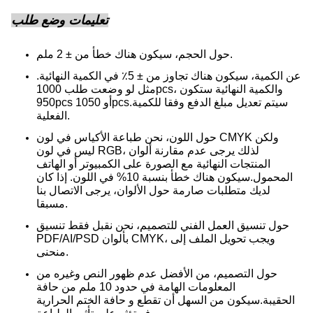
تعليمات وضع طلب
حول الحجم، سيكون هناك خطأ من ± 2 ملم.
عن الكمية، سيكون هناك تجاوز من ± 5٪ في الكمية النهائية.
مثل لو وضعت طلب 1000pcs، والكمية النهائية ستكون
950pcs أو 1050pcs.سيتم تعديل مبلغ الدفع وفقا للكمية
الفعلية.
حول اللون، نحن طباعة الأكياس في لون CMYK ولكن
ليس في لون RGB، لذلك يرجى عدم مقارنة ألوان
المنتجات النهائية مع الصورة على الكمبيوتر أو الهاتف
المحمول.
سيكون هناك خطأ بنسبة 10% في اللون. إذا كان
لديك متطلبات صارمة حول الألوان، يرجى الاتصال بنا
مسبقا.
حول تنسيق العمل الفني للتصميم، نحن نقبل فقط تنسيق
PDF/AI/PSD بألوان CMYK، ويجب تحويل الملف إلى
منحنى.
حول التصميم، من الأفضل عدم ظهور النص وغيره من
المعلومات الهامة في حدود 10 ملم من حافة
الحقيبة.سيكون من السهل أن تقطع و حافة الختم الحرارية