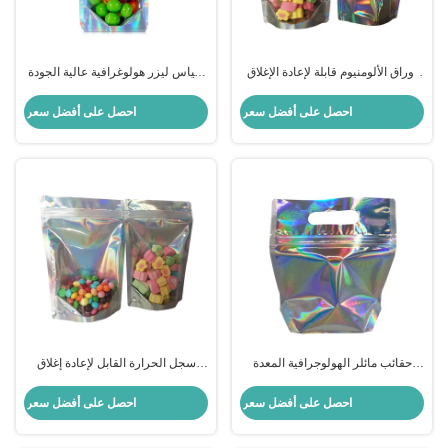
أوراق الألومنيوم قابلة لإعادة الإغلاق
أكياس ليزر هولوغرافية عالية الجودة
واضحة الأمامية 4x6 هولوغرافية قفزة
مع سحاب للحلوى، الزهور، الأعشاب
أكياس مايلر للمجوهرات الماكياج
الحشرية، الفاصوليا، الغذاء، وتغليف
احصل على أفضل سعر
احصل على أفضل سعر
الشفاه البراقة التعبئة التخزين
الملحقات
حقائب مائلر الهولوجرافية المعدة
سجل الحرارة القابل لإعادة إغلاق
للعملية
سحب السحاب الحقائب الكبيرة
الوقوفية مع غوسيت أسفل واضحة
احصل على أفضل سعر
احصل على أفضل سعر
الأمامية لحزمة تخزين الطعام