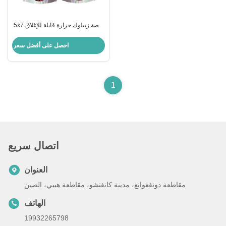
5x7 بوصة زيبلوك حرارة قابلة للإغلاق
هولوغرافية قابلة لإعادة إغلاق الرفع
الحقائب للحفلات التجارية التعبئة
احصل على أفضل سعر
والتغليف تخزين الطعام
1
اتصال سريع
العنوان
مقاطعة دونغغوانغ، مدينة كانغتشو، مقاطعة هيبي، الصين
الهاتف
19932265798