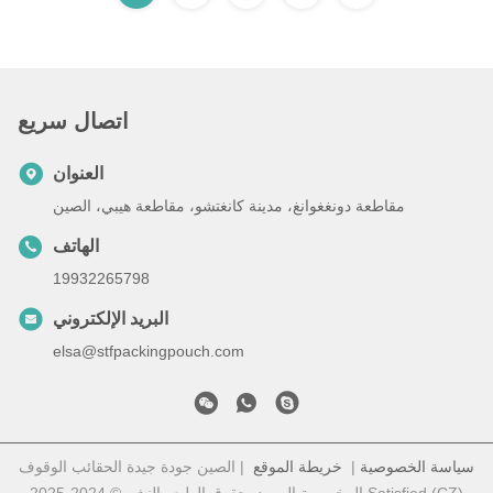
اتصال سريع
العنوان
مقاطعة دونغغوانغ، مدينة كانغتشو، مقاطعة هيبي، الصين
الهاتف
19932265798
البريد الإلكتروني
elsa@stfpackingpouch.com
سياسة الخصوصية
|
خريطة الموقع
| الصين جودة جيدة الحقائب الوقوف
المخصصة المورد. حقوق الطبع والنشر © 2024-2025 Satisfied (CZ)