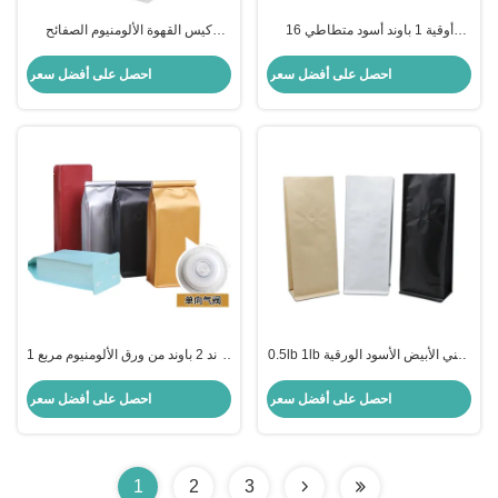
16 أوقية 1 باوند أسود متطاطي
كيس القهوة الألومنيوم الصفائح
أكياس القهوة بالجملة مع صمام إزالة
الغطاء الأبيض متطاير 8 أوقية مع
الغازات والسقف الجانبي أسفل
الصمام مربع أسفل سحب سحب الزر
احصل على أفضل سعر
احصل على أفضل سعر
مسطح
شريط
0.5lb 1lb البني الأبيض الأسود الورقية
1 باوند 2 باوند من ورق الألومنيوم مربع
المغطاة بطبقة مسطحة أسفل أكياس
أسفل أكياس حبوب القهوة مع صمام
الورق الكرافت مع عقدة القصدير
ربطة عنق القصدير
احصل على أفضل سعر
احصل على أفضل سعر
إغلاق وصمام إزالة الغازات
1
2
3