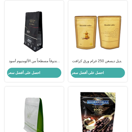
تعديل ديسغن 250 غرام ورق كرافت
صندوقاً مسطحاً من الألومنيوم أسود
مغلف بالألواح الوقوف كيس القهوة مع
فاخر 250 غراماً 8 جانباً صندوقاً
صمام للكوب / مسحوق القهوة
مسطحاً مغلقاً أسفل أكياس القهوة مع
احصل على أفضل سعر
احصل على أفضل سعر
صمام و سحب