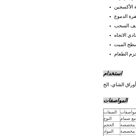
 الأكسجين
رة الدموع
ف السحب
دي الاتجاه
طح الميت
زم الطعام
استخدام
أوراق الشاي، الخ
المواصفات
مواصفات
الصفات
مع صمام
النوع
مخصصة
الحجم
مخصصة
المواد