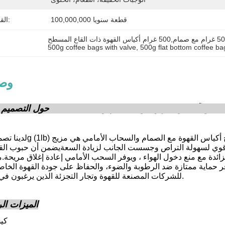
100,000,000 قطعة سنويا
القدرة على العرض:
500g coffee bags with valve
, 
500g flat bottom coffee ba
وصف
 قوي لسهولة التراص وجسست الجانب لزيادة السعةيضمن أن حبوب الق
الزائدة مع منع دخول الهواء ، ويوفر السحب الأمامي إعادة إغلاق مريح
ر حماية ممتازة ضد الرطوبة والضوء، والحفاظ على جودة القهوة الخاص
للشركات المصنعة للقهوة وتجار التجزئة الذين يرغبون في ترك انطباع دائم.
الميزات الر
كي