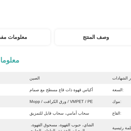
وصف المنتج
معلومات مف
معلوما
الصين
السعة:
أكياس قهوة ذات قاع مسطح مع صمام
موك:
Mopp / ورق الكرافت / VMPET / PE
القاع:
سحاب أمامي، سحاب قابل للتمزيق
الشاي، حبوب القهوة، مسحوق القهوة، 
الوجبات الخفيفة، الطعام، الحلوى