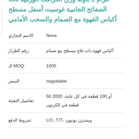
الصفائح الجانبية غوسيت أسفل مسطح
أكياس القهوة مع الصمام والسحب الأمامي
None
الاسم التجاري:
أكياس قهوة ذات قاع مسطح مع صمام
رقم الطراز:
1000
الـ MOQ:
negotiable
السعر:
50 أو 100 قطعة في كل علبة، 2000
تفاصيل التعبئة:
قطعة في الكرتون
L/C، T/T، ويسترن يونيون
شروط الدفع: