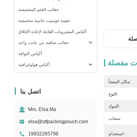
حقائب الختم المخصصة
حقيبة غوسيت جانبية مخصصة
أكياس المشروبات القابلة لإعادة الإغلاق
صلة
حقائب صافية من جانب واحد
أكياس النوافذ
ت مفصلة
أكياس هولوغرافية
أكياس شفافة
مكان المنشأ:
في المخزون
اتصل بنا
النوع:
المواد:
Mrs. Elsa Ma
سحاب:
elsa@stfpackingpouch.com
استخدام:
19932265798