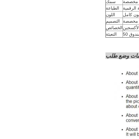
مخصصة
سمك
 الرقمية
الطباعة
ون كامل
اللون
مخصصة
التصميم
لأكسجين
الخصائص
التعبئة
مات وضع طلب