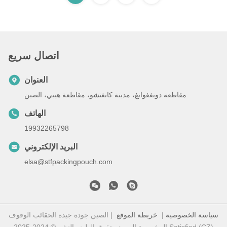
اتصال سريع
العنوان
مقاطعة دونغغوانغ، مدينة كانغتشو، مقاطعة هيبي، الصين
الهاتف
19932265798
البريد الإلكتروني
elsa@stfpackingpouch.com
سياسة الخصوصية
|
خريطة الموقع
| الصين جودة جيدة الحقائب الوقوف
المخصصة المورد. حقوق الطبع والنشر © 2024-2025 Satisfied (CZ)