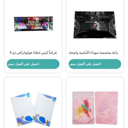
طباعة مخصصة سوداء الأمامية واضحة
4 غراماً كيس غطاء هولوغرافي ذو
الظهر الفضية الورقية المطلية وضع
ذراع مقطوعة مع خلية دموع متقطعة
مسطحة زيبور أكياس مايلر للصيد
في الجزء العلوي السفلي للفطر
احصل على أفضل سعر
احصل على أفضل سعر
طعم التعبئة والتغليف
الشوكولاتة الحليب