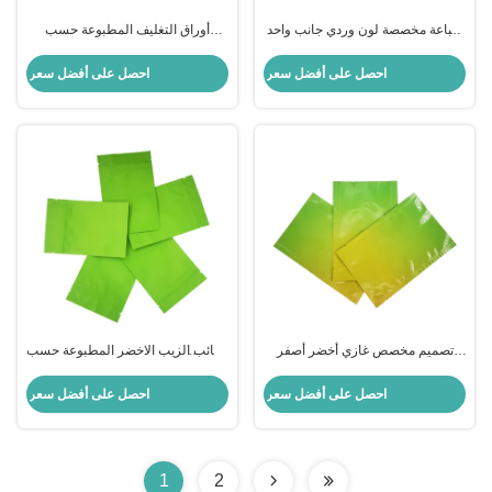
طباعة مخصصة لون وردي جانب واحد
أوراق التغليف المطبوعة حسب
صافي كيس بلاستيكي مع سحاب مع
الطلب من البلاستيك المقاوم للضوء 3
فتحة معلقة للحلوى والبسكويت
أغلفة جانبية من الألومنيوم
احصل على أفضل سعر
احصل على أفضل سعر
والاكسسوارات
تصميم مخصص غازي أخضر أصفر
حقائب الزيب الاخضر المطبوعة حسب
مطاطي لون مسطح حقيبة سحب
الطلب حقائب زيب مغلفة بالألواح
مسطحة مع ورق طلاء لعبوة الطعام
الورقية مع زيب لوك للأغذية ، وقناع
احصل على أفضل سعر
احصل على أفضل سعر
الوجه ، وتغليف الملحقات
1
2