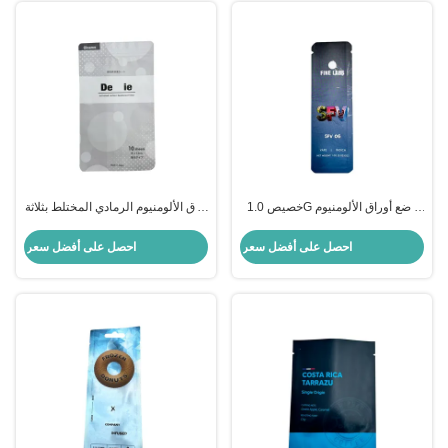
خصيص 1.0G وضع أوراق الألومنيوم
ورق الألومنيوم الرمادي المختلط بثلاثة
المسطحة المصفوفة كيس مايلار
جوانب مغلقة كيس مسطح مع سحب
خصيص مع خلية دموع للتعبئة الكعكة
احصل على أفضل سعر
احصل على أفضل سعر
الحلوى الأزهار عشب