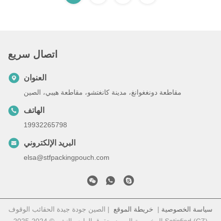
اتصال سريع
العنوان
مقاطعة دونغغوانغ، مدينة كانغتشو، مقاطعة هيبي، الصين
الهاتف
19932265798
البريد الإلكتروني
elsa@stfpackingpouch.com
سياسة الخصوصية
|
خريطة الموقع
| الصين جودة جيدة الحقائب الوقوف
المخصصة المورد. حقوق الطبع والنشر © 2024-2025 Satisfied (CZ)