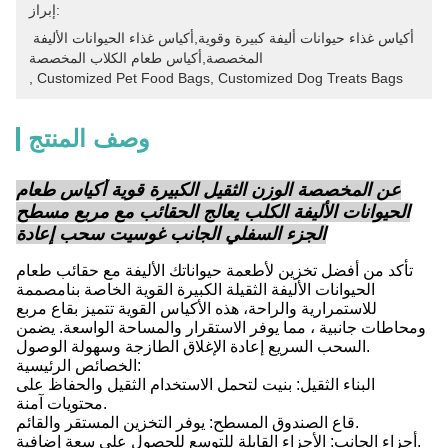
إبراز:
أكياس غذاء حيوانات أليفة كبيرة وقوية,أكياس غذاء الحيوانات الأليفة 
المخصصة,أكياس طعام الكلاب المخصصة
, 
Customized Pet Food Bags
, 
Customized Dog Treats Bags
وصف المنتج
عن المخصصة الوزن الثقيل الكبيرة قوية أكياس طعام
الحيوانات الأليفة الكلب يعالج الحقائب مع مربع مسطح
الجزء السفلي الجانب غوسيت سحب إعادة
تأكد من أفضل تخزين لأطعمة حيواناتك الأليفة مع حقائب طعام
الحيوانات الأليفة الثقيلة الكبيرة القوية الخاصة بنامصممة
للاستمرارية والراحة، هذه الأكياس القوية تتميز بقاع مربع
ومحاطات جانبية ، مما يوفر الاستقرار والمساحة الواسعة. يضمن
السحب السريع إعادة الإغلاق الطازجة وسهولة الوصول.
الخصائص الرئيسية:
البناء الثقيل: بنيت لتحمل الاستخدام الثقيل والحفاظ على
محتويات آمنة.
قاع الصندوق المسطح: يوفر التخزين المستقر والقائم.
أجزاء الجانب: الأجزاء القابلة للتوسع للحصول على سعة إضافية.