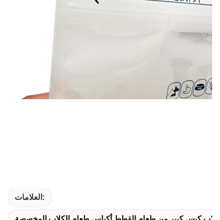
العلامات:
كلاب,كيس كبير من طعام القطط,أكياس طعام الكلاب المخصصة