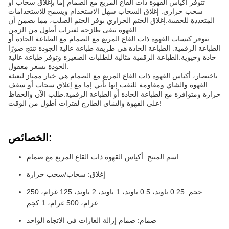
تتوفر أكياس القهوة ذات القاع المربع مع الصمام إما بإغلاق سحاب أو
سحب حراري. إغلاق السحاب سهل الاستخدام ويسمح للاستخدامات
المتعددة للحقيبة.إغلاق الختم الحراري يوفر الختم الصلب، مما يضمن أن
القهوة تبقى طازجة لفترات أطول من الزمن.
تتوفر كيسات القهوة ذات القاع المربع مع الصمام مع الطباعة الحادة أو
الطباعة الرقمية. الطباعة الحادة هي طريقة طباعة عالية الجودة تنتج صورًا
حادة وحيوية.الطباعة الرقمية مثالية للطلبات الصغيرة وتوفر طباعة عالية
الجودة بسعر معقول.
باختصار، أكياس القهوة ذات القاع المربع مع الصمام هي خيار ممتاز لتعبئة
القهوة والشاي.ومقاومة للثقب.إنها تأتي إما مع إغلاق سحاب أو سقف
حرارة ومتوافرة مع الطباعة الحادة أو الطباعة الرقمية.طلب الآن والحفاظ
على القهوة والشاي الطازج لفترات أطول من الوقت!
الخصائص:
اسم المنتج: أكياس القهوة ذات القاع المربع مع صمام
إغلاق: سحاب/سحب حرارة
حجم: 0.25 باوند، 0.5 باوند، 1 باوند، 2 باوند، 125 غرام، 250
غرام، 500 غرام، 1 كجم
صمام: صمام إزالة الغازات في الاتجاه الواحد