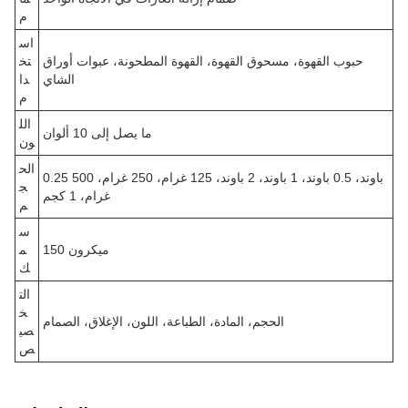
م
اس
حبوب القهوة، مسحوق القهوة، القهوة المطحونة، عبوات أوراق
تخ
الشاي
دا
م
الل
ما يصل إلى 10 ألوان
ون
الح
0.25 باوند، 0.5 باوند، 1 باوند، 2 باوند، 125 غرام، 250 غرام، 500
ج
غرام، 1 كجم
م
س
150 ميكرون
م
ك
الت
خ
الحجم، المادة، الطباعة، اللون، الإغلاق، الصمام
صي
ص