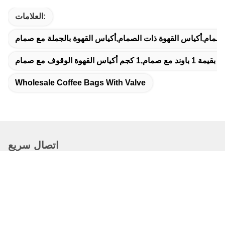
العلامات:
صمام,أكياس القهوة ذات الصمام,أكياس القهوة بالجملة مع صمام
Wholesale Coffee Bags With Valve
اتصال سريع
العنوان
مقاطعة دونغغوانغ، مدينة كانغتشو، مقاطعة هيبي، الصين
الهاتف
19932265798