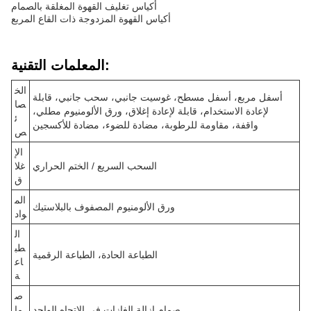
أكياس تغليف القهوة المغلقة بالصمام
أكياس القهوة المزدوجة ذات القاع المربع
المعلمات التقنية:
الخ
أسفل مربع، أسفل مسطح، غوسيت جانبي، سحب جانبي، قابلة
صا
لإعادة الاستخدام، قابلة لإعادة إغلاق، ورق الألومنيوم مطلي،
ئ
واقفة، مقاومة للرطوبة، مضادة للضوء، مضادة للأكسجين
ص
الإ
السحب السريع / الختم الحراري
غلا
ق
الم
ورق الألومنيوم المصفوف بالبلاستيك
واد
ال
طب
الطباعة الحادة، الطباعة الرقمية
اع
ة
ص
صمام إزالة الغازات في الاتجاه الواحد
ما