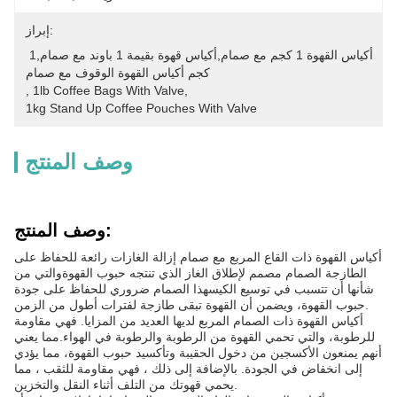
إبراز:
أكياس القهوة 1 كجم مع صمام,أكياس قهوة بقيمة 1 باوند مع صمام,1 
كجم أكياس القهوة الوقوف مع صمام
, 
1lb Coffee Bags With Valve
, 
1kg Stand Up Coffee Pouches With Valve
وصف المنتج
وصف المنتج:
أكياس القهوة ذات القاع المربع مع صمام إزالة الغازات رائعة للحفاظ على
الطازجة الصمام مصمم لإطلاق الغاز الذي تنتجه حبوب القهوةوالتي من
شأنها أن تتسبب في توسيع الكيسهذا الصمام ضروري للحفاظ على جودة
حبوب القهوة، ويضمن أن القهوة تبقى طازجة لفترات أطول من الزمن.
أكياس القهوة ذات الصمام المربع لديها العديد من المزايا. فهي مقاومة
للرطوبة، والتي تحمي القهوة من الرطوبة والرطوبة في الهواء.مما يعني
أنهم يمنعون الأكسجين من دخول الحقيبة وتأكسيد حبوب القهوة، مما يؤدي
إلى انخفاض في الجودة. بالإضافة إلى ذلك ، فهي مقاومة للثقب ، مما
يحمي قهوتك من التلف أثناء النقل والتخزين.