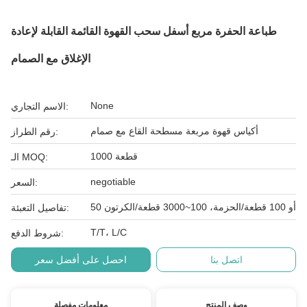
طباعة الحفرة مربع أسفل سحب القهوة القائمة القابلة لإعادة
الإغلاق مع الصمام
None
الاسم التجاري:
أكياس قهوة مربعة مسطحة القاع مع صمام
رقم الطراز:
1000 قطعة
الـ MOQ:
negotiable
السعر:
50 أو 100 قطعة/الحزمة، 100~3000 قطعة/الكرتون
تفاصيل التعبئة:
T/T، L/C
شروط الدفع:
اتصل بنا
احصل على أفضل سعر
وصف المنتج
معلومات مفصلة