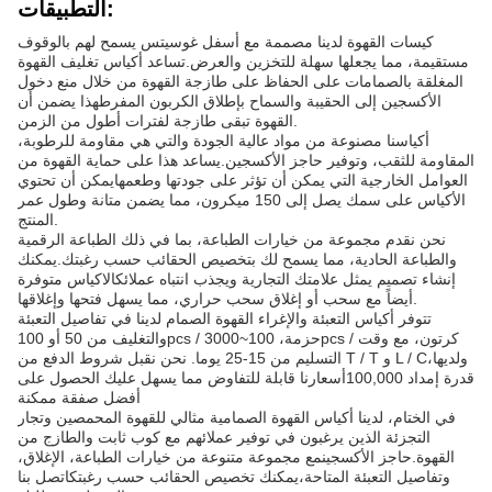
التطبيقات:
كيسات القهوة لدينا مصممة مع أسفل غوسيتس يسمح لهم بالوقوف
مستقيمة، مما يجعلها سهلة للتخزين والعرض.تساعد أكياس تغليف القهوة
المغلقة بالصمامات على الحفاظ على طازجة القهوة من خلال منع دخول
الأكسجين إلى الحقيبة والسماح بإطلاق الكربون المفرطهذا يضمن أن
القهوة تبقى طازجة لفترات أطول من الزمن.
أكياسنا مصنوعة من مواد عالية الجودة والتي هي مقاومة للرطوبة،
المقاومة للثقب، وتوفير حاجز الأكسجين.يساعد هذا على حماية القهوة من
العوامل الخارجية التي يمكن أن تؤثر على جودتها وطعمهايمكن أن تحتوي
الأكياس على سمك يصل إلى 150 ميكرون، مما يضمن متانة وطول عمر
المنتج.
نحن نقدم مجموعة من خيارات الطباعة، بما في ذلك الطباعة الرقمية
والطباعة الحادية، مما يسمح لك بتخصيص الحقائب حسب رغبتك.يمكنك
إنشاء تصميم يمثل علامتك التجارية ويجذب انتباه عملائكالاكياس متوفرة
أيضاً مع سحب أو إغلاق سحب حراري، مما يسهل فتحها وإغلاقها.
تتوفر أكياس التعبئة والإغراء القهوة الصمام لدينا في تفاصيل التعبئة
والتغليف من 50 أو 100pcs / حزمة، 100~3000pcs / كرتون، مع وقت
التسليم من 15-25 يوما. نحن نقبل شروط الدفع من T / T و L / C،ولديها
قدرة إمداد 100,000أسعارنا قابلة للتفاوض مما يسهل عليك الحصول على
أفضل صفقة ممكنة
في الختام، لدينا أكياس القهوة الصمامية مثالي للقهوة المحمصين وتجار
التجزئة الذين يرغبون في توفير عملائهم مع كوب ثابت والطازج من
القهوة.حاجز الأكسجينمع مجموعة متنوعة من خيارات الطباعة، الإغلاق،
وتفاصيل التعبئة المتاحة،يمكنك تخصيص الحقائب حسب رغبتكاتصل بنا