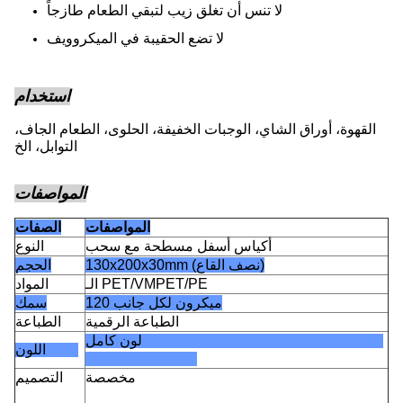
لا تنس أن تغلق زيب لتبقي الطعام طازجاً
لا تضع الحقيبة في الميكروويف
استخدام
القهوة، أوراق الشاي، الوجبات الخفيفة، الحلوى، الطعام الجاف،
التوابل، الخ
المواصفات
المواصفات
الصفات
أكياس أسفل مسطحة مع سحب
النوع
130x200x30mm (نصف القاع)
الحجم
الـ PET/VMPET/PE
المواد
120 ميكرون لكل جانب
سمك
الطباعة الرقمية
الطباعة
لون كامل
اللون
مخصصة
التصميم