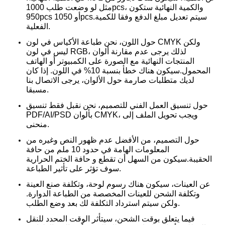
مثل لو وضعت طلب 1000pcs، والكمية النهائية ستكون
950pcs أو 1050pcs.سيتم تعديل مبلغ الدفع وفقا للكمية
الفعلية.
حول اللون، نحن طباعة الأكياس في لون CMYK ولكن
ليس في لون RGB، لذلك يرجى عدم مقارنة ألوان
المنتجات النهائية مع الصورة على الكمبيوتر أو الهاتف
المحمول.
سيكون هناك خطأ بنسبة 10% في اللون. إذا كان
لديك متطلبات صارمة حول الألوان، يرجى الاتصال بنا
مسبقا.
حول تنسيق العمل الفني للتصميم، نحن نقبل فقط تنسيق
PDF/AI/PSD بألوان CMYK، ويجب تحويل الملف إلى
منحنى.
حول التصميم، من الأفضل عدم ظهور النص وغيره من
المعلومات الهامة في حدود 10 ملم من حافة
الحقيبة.سيكون من السهل أن تقطع و حافة الختم الحرارية
سوف تؤثر على تأثير الطباعة.
عن العينات، سيكون هناك رسوم لوحة، وتكلفة صنع العينة
وتكلفة الشحن للعينات المخصصة من الطباعة الدوارة.
ولكن سيتم استرداد التكلفة لك بعد وضع الطلب.
فيما يتعلق بوقت الشحن، سيتأثر الوقت المحدد للنقل