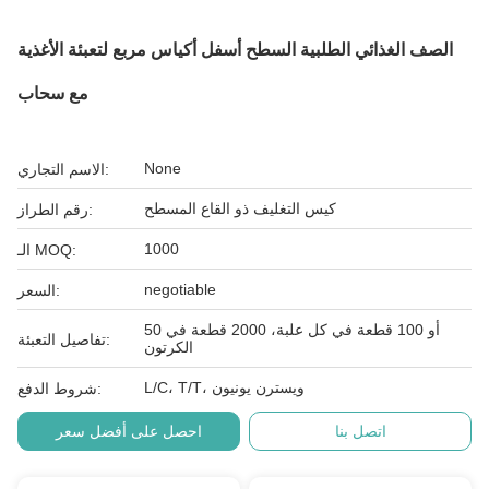
الصف الغذائي الطلبية السطح أسفل أكياس مربع لتعبئة الأغذية
مع سحاب
None
الاسم التجاري:
كيس التغليف ذو القاع المسطح
رقم الطراز:
1000
الـ MOQ:
negotiable
السعر:
50 أو 100 قطعة في كل علبة، 2000 قطعة في
تفاصيل التعبئة:
الكرتون
L/C، T/T، ويسترن يونيون
شروط الدفع:
اتصل بنا
احصل على أفضل سعر