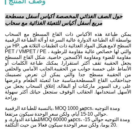
وصف المنتج
حول الصف الغذائي المخصصة أكياس أسفل مسطحة
مربع أسفل أكياس للتعبئة الغذائية مع سحاب
يمكن طباعة هذه الأكياس ذات القاع المسطح مع السحاب
بواسطة آلة الطباعة الدوارة عالية السرعة أو آلة الطباعة الرقمية
من HP. السطح لامع.هيكل المواد الغذائية ذات الطبقات الثلاثة هي
PET / VMPET / PE والتي لها خصائص عالية مقاومة للرطوبة ،
مقاومة للضوء ومقاومة الأكسجين خاصية. شكل القاع المسطح
يجعل الحقيبة تقف أكثر استقرارا. يمكنك طباعة الكلمات أو
الأنماط على خمسة جوانب من الحقيبة.الجانب الأمامي والخلفي
من الحقيبة مسطح جدا والتي يمكن أن تعرض تصميمك
جيداحقائب القاع المسطحة
مناسبة جدا لتعبئة الطعام وعرضها
على رف السوبر ماركتات أو البقالة. إغلاق السحاب يجعل من
الأسهل استخدامها. الحقائب الوقوف ستجعل حياتك أكثر سهولة
وراحة.
بالنسبة للطباعة الرقمية، MOQ هو 1000pcs، ومدة التوجيه
حوالي 10-15 أيام، ولكن سعر الوحدة سيكون مرتفعا.
للطباعة الدوارة، وMOQ هو 60000pcs، ومدة التوجيه حوالي 15-
20 يوما، ولكن سعر الوحدة سيكون فعالا من حيث التكلفة.