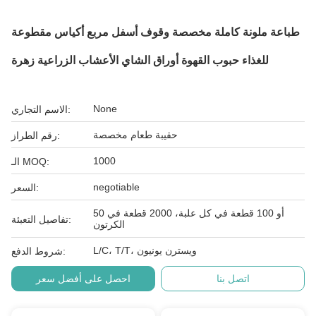
طباعة ملونة كاملة مخصصة وقوف أسفل مربع أكياس مقطوعة
للغذاء حبوب القهوة أوراق الشاي الأعشاب الزراعية زهرة
None
الاسم التجاري:
حقيبة طعام مخصصة
رقم الطراز:
1000
الـ MOQ:
negotiable
السعر:
50 أو 100 قطعة في كل علبة، 2000 قطعة في
تفاصيل التعبئة:
الكرتون
L/C، T/T، ويسترن يونيون
شروط الدفع:
اتصل بنا
احصل على أفضل سعر