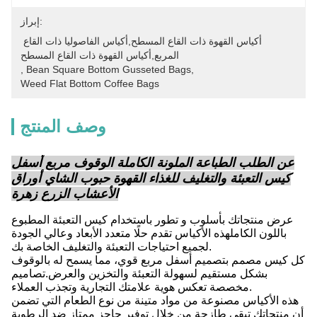
إبراز:
أكياس القهوة ذات القاع المسطح,أكياس الفاصوليا ذات القاع 
المربع,أكياس القهوة ذات القاع المسطح
, 
Bean Square Bottom Gusseted Bags
, 
Weed Flat Bottom Coffee Bags
وصف المنتج
عن الطلب الطباعة الملونة الكاملة الوقوف مربع أسفل
كيس التعبئة والتغليف للغذاء القهوة حبوب الشاي أوراق
الأعشاب الزرع زهرة
عرض منتجاتك بأسلوب و تطور باستخدام كيس التعبئة المطبوع
باللون الكاملهذه الأكياس تقدم حلًا متعدد الأبعاد وعالي الجودة
لجميع احتياجات التعبئة والتغليف الخاصة بك.
كل كيس مصمم بتصميم أسفل مربع قوي، مما يسمح له بالوقوف
بشكل مستقيم لسهولة التعبئة والتخزين والعرض.تصاميم
مخصصة تعكس هوية علامتك التجارية وتجذب العملاء.
هذه الأكياس مصنوعة من مواد متينة من نوع الطعام التي تضمن
أن منتجاتك تبقى طازجة من خلال توفير حاجز ممتاز ضد الرطوبة