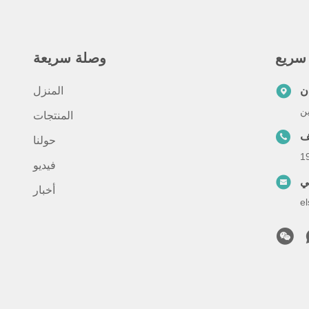
سريع
وصلة سريعة
ن
المنزل
ين
المنتجات
ف
حولنا
1
فيديو
ني
أخبار
e