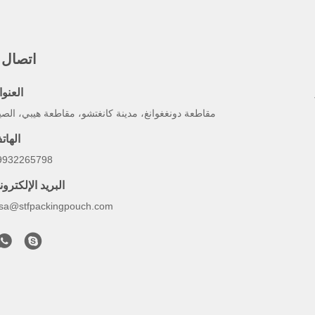
اتصال 
العنوا
مقاطعة دونغغوانغ، مدينة كانغتشو، مقاطعة هيبي، الص
الهات
9932265798
البريد الإلكترو
lsa@stfpackingpouch.com