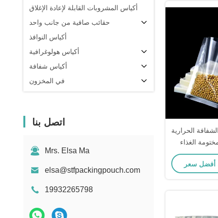
أكياس المشروبات القابلة لإعادة الإغلاق
حقائب صافية من جانب واحد
أكياس النوافذ
أكياس هولوغرافية
أكياس شفافة
في المخزون
اتصل بنا
شفافة الحرارية
انب مختومة الغذاء
Mrs. Elsa Ma
ة المرنة
elsa@stfpackingpouch.com
19932265798