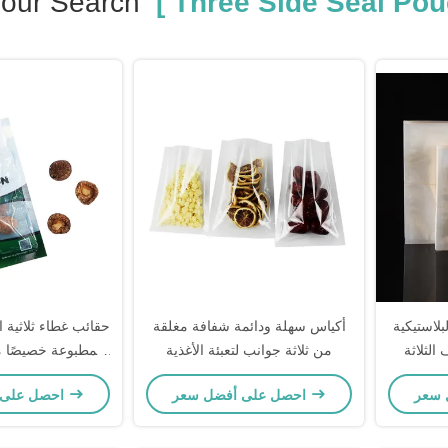
our Search
[ Three Side Seal Pou
بلاستيكية
أكياس سهلة ودائمة شفافة مغلقة
حقائب غطاء ثلاثية 
لثلاثة
من ثلاثة جوانب لتعبئة الأغذية
المطبوعة خصيصًا م
لتخزين ال
احصل على أفضل سعر
احصل على أفضل سعر