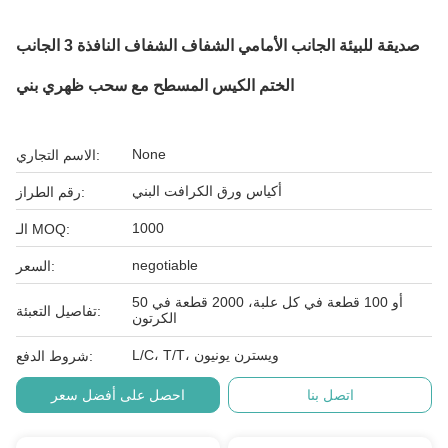
صديقة للبيئة الجانب الأمامي الشفاف الشفاف النافذة 3 الجانب
الختم الكيس المسطح مع سحب ظهري بني
None
الاسم التجاري:
أكياس ورق الكرافت البني
رقم الطراز:
1000
الـ MOQ:
negotiable
السعر:
50 أو 100 قطعة في كل علبة، 2000 قطعة في
تفاصيل التعبئة:
الكرتون
L/C، T/T، ويسترن يونيون
شروط الدفع:
اتصل بنا
احصل على أفضل سعر