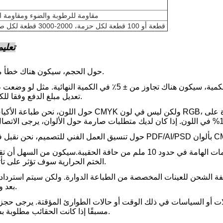
مقاومة للرطوبة والضوء ومقاومة ا
50 قطعة أو 100 قطعة لكل حزمة، 2000-3000 قطعة لكل صندوق
تعلي
حول الحجم، سيكون هناك خطأ من ± 2 ملم.
تعديل مبلغ الدفع وفقا للكمية الفعلية.
حول اللون، نحن طباعة الأكياس في لون CMYK ولكن ليس في لون RGB، لذلك يرجى عدم مقارنة ألوا
حول التصميم، من الأفضل عدم ظهور النص وغيره من المعلومات الهامة في حدود 10 ملم من حافة الحقيبة.سيكون
الختم الحرارية سوف تؤثر على تأثير الطباعة.
فة الشحن للعينات المخصصة من الطباعة الدوارة. ولكن سيتم استرداد 
بعد وضع الطلب.
طلات أو السياسات في ذلك الوقت أو حالات الطوارئ المؤقتة. يرجى حج
مسبقًا إذا كانت الحقائب مطلوبة بشكل عاجل.