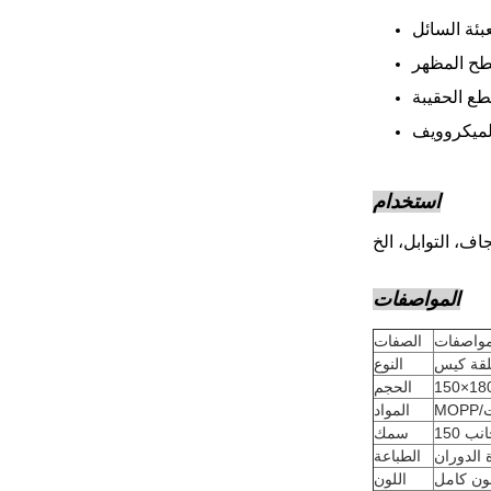
بئة السائل
الميكروويف
استخدام
اف، التوابل، الخ
المواصفات
مواصفات
الصفات
النوع
الحجم
المواد
جانب
سمك
 الدوران
الطباعة
ون كامل
اللون