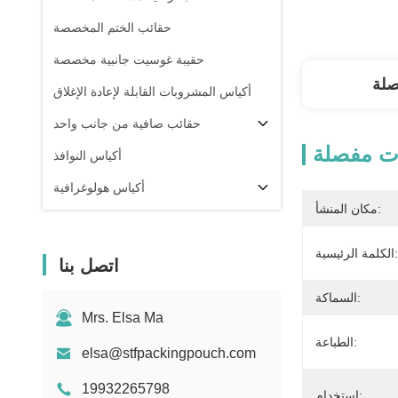
حقائب الختم المخصصة
حقيبة غوسيت جانبية مخصصة
صلة
أكياس المشروبات القابلة لإعادة الإغلاق
حقائب صافية من جانب واحد
ت مفصلة
أكياس النوافذ
أكياس هولوغرافية
مكان المنشأ:
أكياس شفافة
في المخزون
الكلمة الرئيسية:
اتصل بنا
السماكة:
Mrs. Elsa Ma
الطباعة:
elsa@stfpackingpouch.com
19932265798
استخدام: