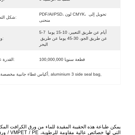
PDF/AI/PSD، لون CMYK، تحويل إلى 
شكل التصميم الفني:
منحنى
5-7 أيام عن طريق التعبير، 10-15 يوما 
عن طريق الجو، 30-45 يوما عن طريق 
وقت الشحن:
البحر
100,000,000 قطعة سنويا
القدرة على العرض:
, 
aluminium 3 side seal bag
, 
3 أكياس غطاء جانبية مخصصة,كيس الألومنيوم ذو 3 جو