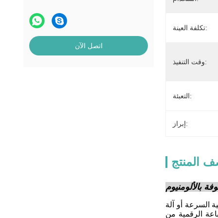
تكلفة العينة:
اتصل الآن
وقت التنفيذ:
التعبئة:
إبراز:
 المنتج
فة بالألومنيوم
 من 3 جوانب بواسطة 12 لونًا  آلة الطباعة عالية السرعة أو آلة
لسطح متطاط.بنية المواد الغذائية هي MOPP / ورق الكرافت / VMPET / PE التي لها خصائص عالية مقاومة للرطوبة،