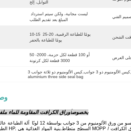
التوابل، إلخ
ليست مجانية، ولكن سيتم استرداد 
المبلغ بعد تقديم الطلب
10-15 يومًا للطباعة الرقمية، 20-25 
يومًا للطباعة بالحفر
50 أو 100 قطعة لكل حزمة، 2000-
3000 قطعة لكل كرتونة
انب,كيس الألومنيوم ذو ثلاثة جوانب
aluminium three side seal bag
وصف
بخصوص
أوراق الكرافت المقاومة للماء ملفو
يمكن طباعة هذه الحقيبة المقيدة للماء من ورق الكرافت المكسو من ورق الألومنيوم‬
الطباعة الرقمية من HP. ا