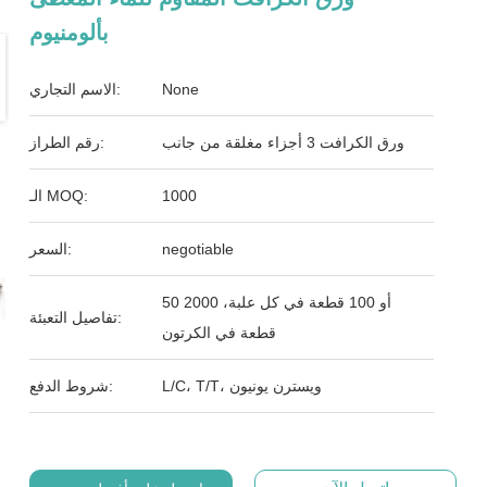
بألومنيوم
None
الاسم التجاري:
ورق الكرافت 3 أجزاء مغلقة من جانب
رقم الطراز:
1000
الـ MOQ:
negotiable
السعر:
50 أو 100 قطعة في كل علبة، 2000
تفاصيل التعبئة:
قطعة في الكرتون
L/C، T/T، ويسترن يونيون
شروط الدفع: