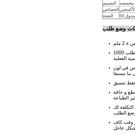
مخصصة
التصميم
لأكسجين
الخصائص
التعبئة
مات وضع طلب
عن الكمية، سيكون هناك تجاوز من ± 5٪ في الكمية النهائية. مثل لو وضعت طلب 1000pcs، والكمية النهائية ستكون 950pcs أو 1050pcs.سيتم
ن المنتجات النهائية مع الصورة على
 من السهل أن تقطع و حافة
التكلفة لك
ز وقت كاف