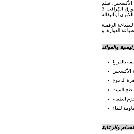
افت تأخذك لتشعر بالطبيعة. VMPET الذي هو PET
المغطى بالألواح يعني خاصية حاجز عالية.بدون سحابيمكن أن تكون مغلقة بالفراغ إذا كنت ترغب في تمديد مدة صلاحية البضائع.ورق الكرافت 3
ئيسية والفوائد
قة بالفراغ
 الأكسجين
رة الدموع
طح الميت
زم الطعام
اومة للماء
تخدام والرعاية