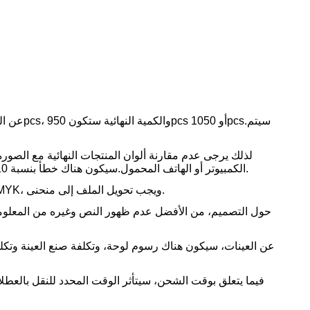
سيكون هناك خطأ بنسبة 10% في اللون. إذا كان لديك متطلبات صارمة حول الألوان، يرجى الاتصال بنا مسبقا.
الكمبيوتر أو الهاتف المحمول.
حول تنسيق العمل الفني للتصميم، نحن نقبل فقط تنسيق PDF/AI/PSD بألوان CMYK، ويجب تحويل الملف إلى منحنى.
عن العينات، سيكون هناك رسوم لوحة، وتكلفة صنع العينة وتكل
فيما يتعلق بوقت الشحن، سيتأثر الوقت المحدد للنقل بالع