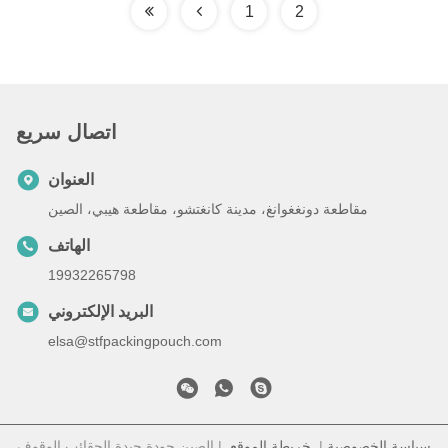
1
2
اتصال سريع
العنوان
مقاطعة دونغغوانغ، مدينة كانغتشو، مقاطعة هيبي، الصين
الهاتف
19932265798
البريد الإلكتروني
elsa@stfpackingpouch.com
سياسة الخصوصية
|
خريطة الموقع
| الصين جودة جيدة الحقائب الوقوف