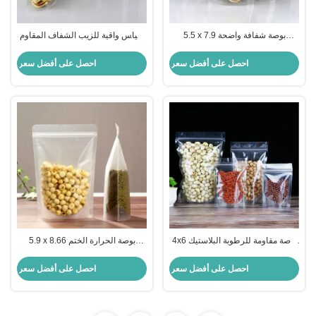
5.5 x 7.9 بوصة شفافة واضحة
أكياس واقية للزيب الشفاف المقاوم
الوقوف الحقائب الحقيبة للفواكه
للرائحة مع حفرة دموع لتعبئة المواد
الجافة والشاي والفاصوليا والفلفل،
الغذائية
احصل على أفضل سعر
احصل على أفضل سعر
التوابل، ووجبات خفيفة التعبئة
والتغليف
4x6 بوصة مقاومة للرطوبة البلاستيك
5.9 x 8.66 بوصة الحرارة الختم
الشفاف الواضح الوقوف فوق كيس مع
متطاطية واضحة الوقوف حقيبة مع
سحاب للفواكه الجافة، الحلوى، معلبة
زيبلوك قابلة لإعادة الإغلاق للحلوى،
احصل على أفضل سعر
احصل على أفضل سعر
الملفات الغذائية الكوكيز
الكوكيز ووجبات خفيفة الغذاء التعبئة