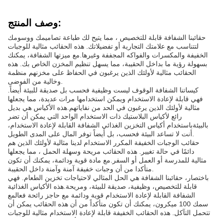
وصف المنتج:
حقائبنا الشفافة قابلة للتخصيص ، مما يتيح لك طباعة تصاميمك ووسومك
لتتناسب مع علامتك التجارية أو تفضيلاتك. هذه الحقائب مثالية للوجبات
الخفيفة والمكسرات والفواكه المجففة وغيرها.مع ميزتها الشفافة، يمكنك
بسهولة رؤية ما بداخل الحقيبة، مما يسهل تنظيم المخزن الخاص بك. هذه
الحقائب مثالية لأولئك الذين يرغبون في الحفاظ على مخزنهم منظمة
وخالية من الفوضى.
كيساتنا الشفافة الوقوف ليست وظيفية فحسب بل صديقة للبيئة أيضاً.
فهي قابلة لإعادة الاستخدام ويمكن استخدامها مرات عديدة، مما يجعلها
مثالية لأولئك الذين يرغبون في الحد من نفاياتهم.هذه الأكياس هي بديل
رائع لأكياس البلاستيك ذات الاستخدام الواحد التي يمكن أن تضر
بالبيئةباستخدام أكياس التخزين الغذائي الشفافة القابلة لإعادة الاستخدام،
أنت لا تساعد البيئة فحسب، بل أيضاً توفر المال على المدى الطويل.
حقائب الوجبات الخفيفة المكرر الاستخدام لدينا مثالية لأولئك الذين هم
دائمًا في حالة تغيير. هذه الحقائب مريحة وسهلة الحمل ، مما يجعلها
مثالية للمدرسة أو العمل أو السفر.مع مادة قوية ودائمة، يمكنك أن تكون
متأكدا من أن وجبات خفيفة آمنة وآمنة داخل الحقيبة.
باختصار، حقائبنا الشفافة هي الحل المثالي لاحتياجات تخزين الطعام. فهي
قابلة للتخصيص، وظيفية، صديقة للبيئة، ومريحة.هذه الأكياس الغذائية
الشفافة القابلة لإعادة الاستخدام قوية ودائمة مع حاجز رائحة فعالمع
سمك 100 ميكرون، يمكنك أن تكون متأكداً من أن هذه الحقائب يمكن أن
تتحمل التآكل. هذه الحقائب الخفيفة قابلة لإعادة الاستخدام مثالية للوجبات