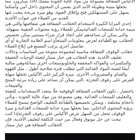
الأكياس الشفافة مصنوعة من مواد عالية الجودة بسُمك 100 ميكرون، مما
يجعلها متينة وطويلة الأمد.الذي يضمن أن المحتوى داخل آمن وآمنكما
يسهل على المستهلكين فتح وإغلاق العبوة، وهو ميزة مريحة يبحث عنها
العديد من العملاء في عبوات الأغذية.
إحدى المزايا الكبيرة لاستخدام الحقائب الشفافة هي شفافيتها.والتي هي
سمة جذابة للمنتجات الغذائيةيمكن للعملاء رؤية محتويات الحقيبة بسهولة،
والتي يمكن أن تساعدهم على اتخاذ قرار شراء مستنير.يمكن تخصيص
الحقائب مع الطباعة لعرض معلومات المنتجأو اسم العلامة التجارية أو أي
تفاصيل أخرى يرغب المصنع في إبلاغ العملاء.
حقائب الوقوف الشفافة مناسبة لمجموعة متنوعة من المناسبات وحالات
تغليف الأغذية. هذه الحقائب هي خيار ممتاز لتعبئة الوجبات الخفيفة
والمكسرات والفواكه المجففة والحلوىومنتجات أخرى مماثلةوهي مثالية
أيضًا لتعبئة المواد الغذائية التي تتطلب فترة صلاحية أطول ، مثل القهوة
والشاي والمشروبات الأخرى. ميزة التركيز على الأكياس تجعلها سهلة
العرض على رفوف التجزئة ،التي يمكن أن تساعد على زيادة مرئية المنتج
والمبيعات.
باختصار ، تكون الحقائب الشفافة الوقوفية حلًا متعدد الاستخدامات للتعبئة
والتغليف للمنتجات الغذائية. وهي مصنوعة من مواد عالية الجودة ، وتأتي
بأحجام مختلفة ، ويمكن تخصيصها بالطباعة.التغليف الواضح يسمح للعملاء
برؤية المحتوى الداخلي، مما يجعلها ميزة جذابة للمنتجات الغذائية.و ميزة
الوقوف تجعل من السهل عرض الأكياس على رفوف التجزئةإذا كنت
تبحث عن حل موثوق وفعال من حيث التكلفة لتغليف الأغذية، فإن
الحقائب الشفافة هي خيار ممتاز.