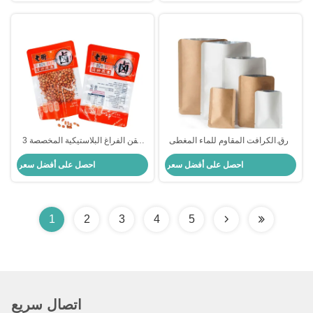
ورق الكرافت المقاوم للماء المغطى
حقن الفراغ البلاستيكية المخصصة 3
بألومنيوم
جانبي أغلفة أكياس مع خندق الدموع
احصل على أفضل سعر
احصل على أفضل سعر
للفول السوداني وجبات خفيفة الغذاء
الجاف التعبئة
1
2
3
4
5
اتصال سريع