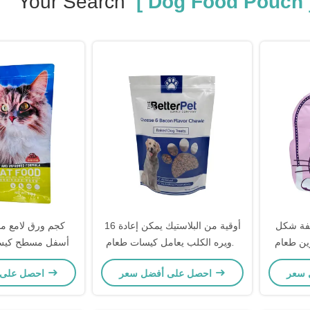
Your Search
[ Dog Food Pouch 
فة شكل
16 أوقية من البلاستيك يمكن إعادة
ين طعام
تدويره الكلب يعامل كيسات طعام
أسفل مسطح كيس
الكلب المخصصة مع سحاب و نافذة
احصل على أفضل سعر
احصل على أفضل سعر