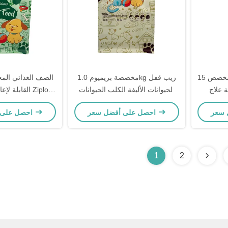
طابع مخصص 15kg 20kg كلب قطة
مخصصة بريميوم 1.0kg زيب قفل
الصف الغذائي الم
ة علاج
الحيوانات الأليفة الكلب الحيوانات
فيفة كيس
الأليفة القطط الغذاء رباعي الختم
re Bottom Pouch
احصل على أفضل سعر
احصل على أفضل سعر
 والنوافذ
للكلاب والقطط و
للحيوانات 
1
2