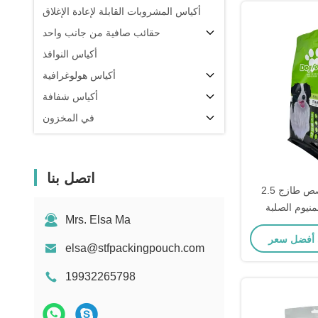
أكياس المشروبات القابلة لإعادة الإغلاق
حقائب صافية من جانب واحد
أكياس النوافذ
أكياس هولوغرافية
أكياس شفافة
في المخزون
اتصل بنا
2.5 كجم تصميم مخصص طازج
منيوم الصلبة
Mrs. Elsa Ma
 المسطح أسفل
بل لإعادة إغلاق
elsa@stfpackingpouch.com
حاب
19932265798