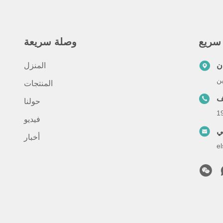
سريع
وصلة سريعة
ن
المنزل
ين
المنتجات
ف
حولنا
1
فيديو
ني
أخبار
e