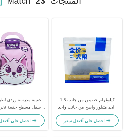
المنتجات
23
Match
]
1.5 كيلوغرام خصيص من جانب
حقيبة مدرسة وردي لطي
واحد متبلور واضح من جانب واحد
أسفل مسطح حقيبة تخز
من ورق الألومنيوم المطلي أكياس
الكلب
احصل على أفضل سعر
احصل على أفضل سعر
تجريبية طعام الحيوانات الأليفة مع
أسفل مسطح سحب مغلق مرة
أخرى