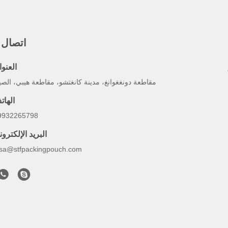
اتصال 
العنوا
مقاطعة دونغغوانغ، مدينة كانغتشو، مقاطعة هيبي، الص
الهات
9932265798
البريد الإلكترو
lsa@stfpackingpouch.com