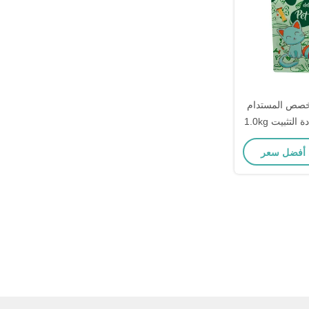
خصص المستدام
1.0kg القابلة لإعادة التثبيت Ziplock
Stand Up Squa
تغليف الطعام
الأليفة