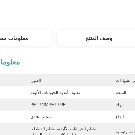
وصف المنتج
معلومات مف
معلوما
الصين
السعة:
تغليف أغذية الحيوانات الأليفة
موك:
PET / VMPET / PE
القاع:
سحاب عادي
طعام الحيوانات الأليفة، طعام القطط، 
طعام الكلاب، تغليف الطعام