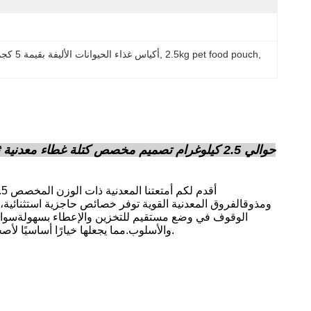
, 
2.5kg pet food pouch
, 
2أكياس غذاء الحيوانات الأليفة بقيمة 5 كجم,2كيس غذاء للحيوانات الأليفة,أكياس طعام الحيوانات الأليفة
حوالي 2.5 كيلوغرام تصميم مخصص كتلة غطاء معدني
ومذوقالفروق المعدنية القوية توفر خصائص حاجزية استثنائية
الوقوف في وضع مستقيم للتخزين والإعطاء بسهولةسواء في ا
والأسلوب.مما يجعلها خيارًا أساسيًا لأصحاب الحيوانات الأليفة الذين يضعون أولوية على جودة وطول عمر طعام حيواناتهم الأليفة.