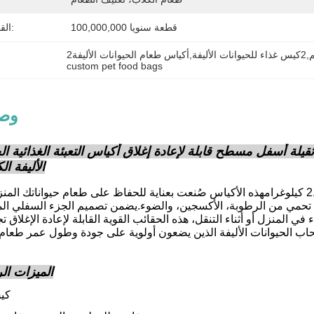
100,000,000 قطعة سنويا
القدرة على العرض:
custom pet food bags
وصف
ة ثقيلة أسفل مسطح قابلة لإعادة إغلاق أكياس التعبئة الغذائية ال
الأليفة ا
أقدم لكم أمتعتنا المعدنية ذات الوزن المخصص 2.5 كيلوغرامهذه الأكياس صُنعت بعناية للحفاظ على طعام حيوا
، تحمي من الرطوبة، الأكسجين، والضوء.يضمن تصميم الجزء السفلي ال
لمنزل أو أثناء التنقل، هذه الحقائب القوية القابلة لإعادة الإغلاق ت
الميزات الر
كي