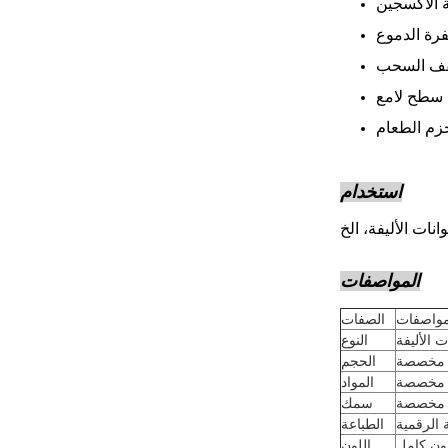
 الأكسجين
رة الدموع
ف السحب
سطح لامع
زم الطعام
استخدام
نات الأليفة، الخ
المواصفات
مواصفات
الصفات
 الأليفة
النوع
مخصصة
الحجم
مخصصة
المواد
مخصصة
سمك
 الرقمية
الطباعة
ون كامل
اللون