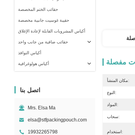
حقائب الختم المخصصة
حقيبة غوسيت جانبية مخصصة
أكياس المشروبات القابلة لإعادة الإغلاق
صلة
حقائب صافية من جانب واحد
أكياس النوافذ
ت مفصلة
أكياس هولوغرافية
أكياس شفافة
مكان المنشأ:
في المخزون
اتصل بنا
النوع:
المواد:
Mrs. Elsa Ma
سحاب:
elsa@stfpackingpouch.com
استخدام:
19932265798