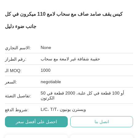
كيس يقف صامد صاف مع سحاب لامع 110 ميكرون في كل
جانب ضوء دليل
None
الاسم التجاري:
حقيبة شفافة غير لامعة مع سحاب
رقم الطراز:
1000
الـ MOQ:
negotiable
السعر:
50 أو 100 قطعة في كل علبة، 2000 قطعة في
تفاصيل التعبئة:
الكرتون
L/C، T/T، ويسترن يونيون
شروط الدفع:
اتصل بنا
احصل على أفضل سعر