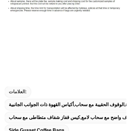
العلامات:
افذة,الوقوف الحقيبة مع سحاب,أكياس القهوة ذات الجوانب الجانبية
لوقوف واضح مع سحاب لامع,كيس قفاز شفاف متطاطى مع سحاب
Side Gusset Coffee Bags