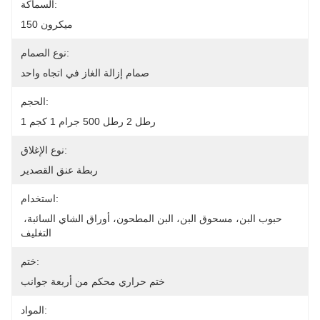
السماكة:
150 ميكرون
نوع الصمام:
صمام إزالة الغاز في اتجاه واحد
الحجم:
1 رطل 2 رطل 500 جرام 1 كجم
نوع الإغلاق:
ربطة عنق القصدير
استخدام:
حبوب البن، مسحوق البن، البن المطحون، أوراق الشاي السائبة، 
التغليف
ختم:
ختم حراري محكم من أربعة جوانب
المواد: