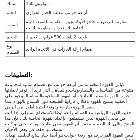
150 ميكرون
سمك
أربعة جوانب مغلقة الختم الحراري
الختم
مقاومة للرطوبة، حاجز الأوكسجين، مقاومة للضوء، قابلة
السمة
لإعادة الاستخدام، مقاومة للثقب
1 باوند، 2 باوند، 500 غرام، 1 كجم
الحجم
نوع
صمام إزالة الغازات في الاتجاه الواحد
الصمام
التطبيقات:
أكياس القهوة المختومة من أربعة جوانب مع الصمام مثالية لمجموعة
متنوعة من المناسبات والسيناريوهات.والمقاهي التي تريد أن توفر لعملائها
حبوب القهوة المقلية الطازجة أو القهوة المطحونةالصمام الموجود على
الحقيبة يسمح للقهوة بإطلاق غازاتها الطبيعية دون السماح بالهواء، مما
يبقي القهوة طازجة وذوقية لفترة أطول من الزمن.
حقيبة القهوة الرباعية مع الصمام رائعة أيضًا للاستخدام المنزلي. إذا كنت
من محبي القهوة الذين يستمتعون بإعداد القهوة الخاصة بك ، فإن هذا
المنتج مثالي لك.الصمام يضمن أن القهوة تبقى طازجة ورائعةحتى لو كنت
تستخدمها فقط في بعض الأحيان.
كيس القهوة المزخرف مع أربعة جوانب هو أيضا خيار شائع لتغليف الهدايا.