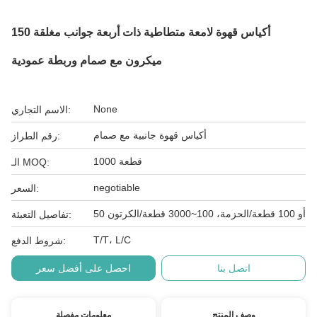
أكياس قهوة لامعة متطاطية ذات أربعة جوانب مغلقة 150
ميكرون مع صمام وربطة عمودية
None
الاسم التجاري:
أكياس قهوة جانبية مع صمام
رقم الطراز:
1000 قطعة
الـ MOQ:
negotiable
السعر:
50 أو 100 قطعة/الحزمة، 100~3000 قطعة/الكرتون
تفاصيل التعبئة:
T/T، L/C
شروط الدفع:
اتصل بنا
احصل على أفضل سعر
وصف المنتج
معلومات مفصلة