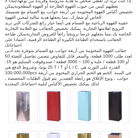
إذا كنت تريد أن تعطي شخص ما هدية مدروسة وفريدة من نوعها،لماذا لا
تعطيهم كيس من حبوب القهوة الطازجة أو القهوة المطحونةيمكن
تخصيص أكياس القهوة المختومة من أربعة جوانب مع الصمام مع تصميمك
الخاص أو شعارك، مما يجعلها هدية مثالية لمحبي القهوة.
حقيبة القهوة الرباعية مع الصمام هي أيضا خيار رائع للشركات التي تريد
الترويج لعلامتها التجارية. يمكنك تخصيص الحقائب مع العلامة التجارية
الخاصة بك،مما يجعلهم عرضاً ترويجياً رائعاً للعروض التجاريةيمكن طباعة
الحقائب باستخدام الطباعة الكبيرة أو الطباعة الرقمية، اعتمادا على
احتياجاتك.
حقائب القهوة المختومة من أربعة جوانب مع الصمام متوفرة بحد أدنى
لعدد طلب 1000 قطعة، والسعر قابل للتفاوض.تتضمن تفاصيل التعبئة 50
أو 100 قطعة / علبة و 100 ~ 3000 قطعة / صندوقوقت التسليم هو 15-
25 يوما، وشروط الدفع هي T / T أو L / C. القدرة على التوريد هي
100،000،000pcs في السنة. الختم هو الختم الحراري المختوم من أربعة
جوانب ، ونوع الإغلاق هو رابطة القصدير. يتم قبول الطلبات المخصصة ،
لذلك يمكنك تخصيص الأكياس لتلبية احتياجاتك المحددة.