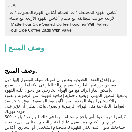
إبراز:
أكياس القهوة المختلطة ذات الصمام,أكياس القهوة المختومة ذات 
الأربعة جوانب متطابقة مع صمام,أكياس القهوة الأربعة مع صمام
, 
Matte Four Side Sealed Coffee Pouches With Valve
, 
Four Side Coffee Bags With Valve
وصف المنتج
وصف المنتج:
نوع إغلاق العقدة الحديدية يضمن أن قهوتك سهلة الوصول إليها دون
المساس بروائحها الطازجة.صمام إزالة الغاز في الاتجاه الواحد يسمح
بإطلاق الغاز الزائد مع منع الهواء الخارجي من دخول علبة القهوة.
يمنحها المظهر المهني، ويضيف حماية إضافية لقهوتك من الرطوبة والضوء
والأكسجين.المواد المعدنية من الألومنيوم المصفوفة توفر حاجز ضد
العوامل الخارجية مثل الهواء، الرطوبة والضوء، والتي يمكن أن تؤثر على
جودة قهوتك.
أكياس القهوة لدينا تأتي بأحجام مختلفة، بما في ذلك 1 باوند، 2 باوند، 500
غرام، و 1 كجم، مما يسهل عليك اختيار الحجم المثالي الذي يناسب
احتياجاتك.سواء كنت تغلي القهوة للاستخدام الشخصي أو التجاري، أكياس