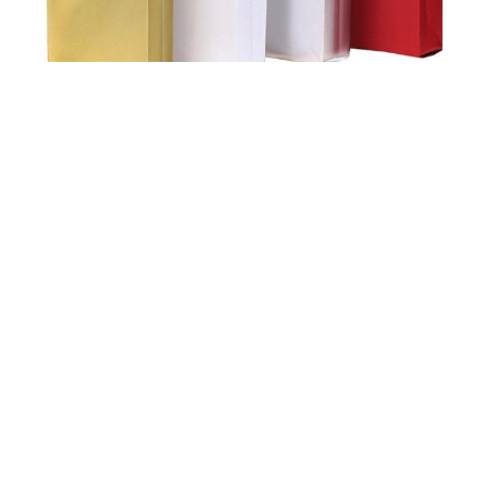
العلامات:
صمام,أكياس القهوة ذات الصمام,أكياس القهوة بالجملة مع صمام
 الأربعة جوانب متطابقة مع صمام,أكياس القهوة الأربعة مع صمام
Wholesale Coffee Bags With Valve