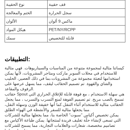
قف حقيبة
نوع الحقيبة
سجل الحرارة
الختم والمعالجة
ماكس.9 ألوان
الألوان
PET/NY/RCPP
هيكل المواد
قابلة للتخصيص
سمك
التطبيقات:
كيساتنا مثالية لمجموعة متنوعة من المناسبات والسيناريوهات. فهي مثالية
للاستخدام في محلات السوبر ماركت ومتاجر المشروبات، لأنها يمكن
استخدامها لتعبئة مجموعة من المشروبات،بما في ذلك العصير، الحليب
والشاي والقهوة. تم تصميم الحقائب ليقف، مما يسهل عرضها على
الرفوف والمقاعد.
حقائب Spout هي سهلة الاستخدام ، مع فوهة قابلة للإغلاق الحراري التي
تسمح بالصب مريح. تم تصميم الفوهة لمنع التسرب والتسرب ، مما يجعل
الحقائب مثالية للاستخدام أثناء التنقل.كما أنها خفيفة الوزن وسهلة النقل،
مما يجعلها مثالية للسفر والأنشطة في الهواء الطلق.
يمكن تخصيص أكياس "سبوت" الخاصة بنا، مما يجعلها مثالية للشركات
التي تسعى لإنشاء حلّة تغليف فريدة لمنتجاتها. يمكن طباعة الأكياس مع
تصاميم مخصصة، شعارات،والعلامات التجارية، مما يسمح للشركات