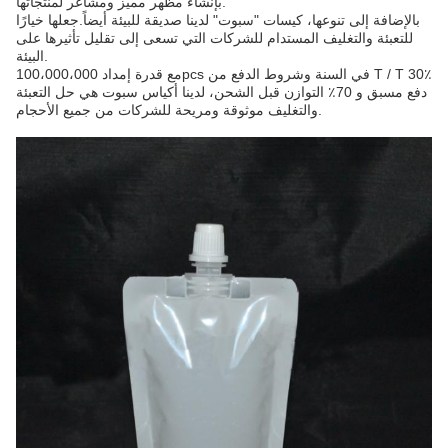
بإنشاء مظهر مميز ومشاعر لمنتجاتها.
بالإضافة إلى تنوعها، كيسات "سبوت" لدينا صديقة للبيئة أيضاً.جعلها خيارًا
للتعبئة والتغليف المستدام للشركات التي تسعى إلى تقليل تأثيرها على
البيئة.
مع قدرة إمداد 100،000،000pcs في السنة وشروط الدفع من T / T 30٪
دفع مسبق و 70٪ التوازن قبل الشحن، لدينا أكياس سبوت هي حل التعبئة
والتغليف موثوقة ومريحة للشركات من جميع الأحجام.