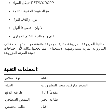
هيكل المواد: PET/NY/RCPP
نوع الحقيبة: الحقيبة القائمة
نوع الإغلاق: البوق
الألوان: أقصى 9 ألوان
الختم والمعالجة: الختم الحراري
حقائبنا المزروعة المزروعة مثالية لمجموعة متنوعة من المنتجات. حقائب
المزروعة المرنة متينة وسهلة الاستخدام ، مما يجعلها مثالية لأي احتياجات
التعبئة المرنة المزروعة.
المعلمات التقنية:
القناة
نوع الإغلاق
السوبر ماركت، متجر المشروبات
البدلة
T / T مقدماً
طريقة الدفع
طباعة الحبر
المقبض السطحي
اقبل
طلب مخصص