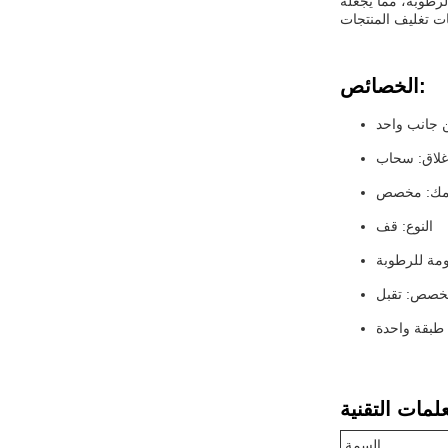
لرطوبة، مما يجعله
الخصائص:
 جانب واحد
إغلاق: سحاب
ك: مخصص
النوع: قف
ومة للرطوبة
صص: تقبل
طبقة واحدة
السمة