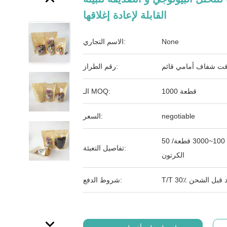
القابلة لإعادة إغلاقها
None
الاسم التجاري:
ت شفاف أمامي قائم
رقم الطراز:
1000 قطعة
الـ MOQ:
negotiable
السعر:
50 أو 100 قطعة/الحزمة، 100~3000 قطعة/
تفاصيل التعبئة:
الكرتون
شروط الدفع: