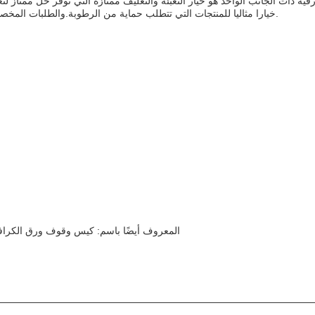
ية ذات الجانب الواحد هو خيار التعبئة والتغليف ممتازة التي توفر حل ممتاز لت
خيارا مثاليا للمنتجات التي تتطلب حماية من الرطوبة.والطلبات المخصصة تجعلها الخيار المثالي للشركات التي تتطلب حلول تغليف فريدة لتلبية متطلبات تغليف المنتجات.
المعروف أيضًا باسم: كيس وقوف ورق الكرا