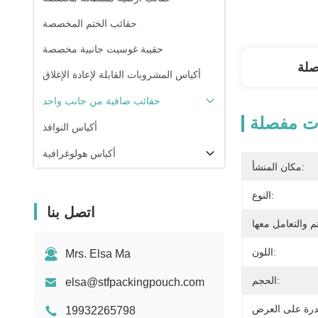
حقائب الختم المخصصة
حقيبة غوسيت جانبية مخصصة
صلة
أكياس المشروبات القابلة لإعادة الإغلاق
حقائب صافية من جانب واحد
ت مفصلة
أكياس النوافذ
أكياس هولوغرافية
مكان المنشأ:
أكياس شفافة
النوع:
في المخزون
اتصل بنا
اللون:
Mrs. Elsa Ma
الحجم:
elsa@stfpackingpouch.com
19932265798