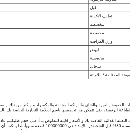
اقبل
تغليف الأغذية
مخصصة
مخصصة
ورق الكرافت
انهض
مخصصة
سحاب
وفة المختلطة / اللامنتة
جبات الخفيفة والقهوة والشاي والفواكه المجففة والمكسرات، وأكثر من ذلك.و س
لطباعة الرقمية، حتى تتمكن من تخصيصها باسم العلامة التجارية الخاصة بك، ال
عبئة الغذائية الخاصة بك.والأسعار قابلة للتفاوض بناءً على حجم طلبكيتم عادةً
حزم من 50 أو 100، ثم يتم وضعها في صناديق من 100 إلى 3000 قطعة.و شروط الدفع هي دفعة مقدمة بنسبة 30% قبل الش