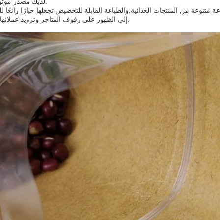
لديك مصدر موثوق للتعبئة والتغليف.
نوعة من المنتجات الغذائية.والطباعة القابلة للتخصيص تجعلها خيارًا رائعًا ل
إلى الظهور على رفوف المتاجر وتزويد عملائها بتعبئة عالية الجودة.