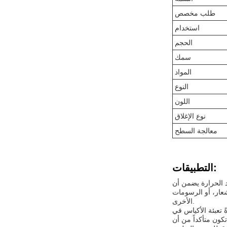
طلب مخصص
استخدام
الحجم
سمك
المواد
النوع
اللون
نوع الإغلاق
معالجة السطح
التطبيقات:
د الحرارة يضمن أن
شعار، أو الرسومات
الأخرى.
 تعبئة الأكياس في
حنقدرة الإمداد هي 100000000 قطعة سنوياً، لذا يمكنك أن تكون متأكداً من أن