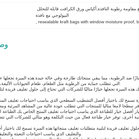
أكياس الكرافت الصديقة للبيئة القابلة لإعادة الإغلاق مع النافذة,أكياس الكرافت القابلة لإعادة الإغلاق مع مقاومة رطوبة النافذة,أكياس ورق الكرافت قابلة للتحلل 
البيولوجي مع نافذة
, 
resealable kraft bags with window moisture proof
, 
b
وصف
وصف 
ًا ضد الرطوبة، مما يبقي منتجاتك طازجة وفي حالة جيدة.هذه الميزة تجعلها خيار
التي تتطلب حماية من الرطوبة مثل الطعام، طعام الحيوانات الأليفة، والمنتجات الدوائية.
 الميزة تجعلها خيارًا مثاليًا للشركات التي تحتاج إلى حلول تغليف فريدة لتل
 تسمح لك باختيار أفضل التشطيب السطحي الذي يناسب احتياجات تغليف المنت
يار أفضل خيار للطباعة الذي يناسب احتياجات تغليف المنتج الخاص بك.الطباعة ا
ناحية أخرى، توفر خيار طباعة فعال من حيث التكلفة وهو مثالي للشركات التي 
لول تغليف فريدة لتلبية متطلبات تغليف منتجاتها.هذه الميزة تسمح لك باختيار أ
والتغليف الذي يناسب احتياجات التعبئة والتغليف المنتج الخاص بك.