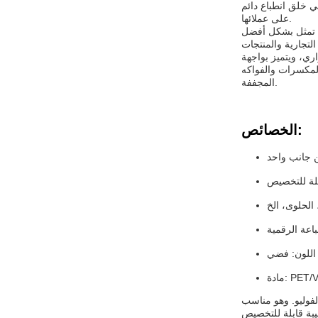
 خلق انطباع دائم
على عملائها.
ف تمثل بشكل أفضل
ري، ويتميز بواجهة
المكسرات والفواكه
المجففة.
الخصائص:
 جانب واحد
بلة للتخصيص
الحلوى، الخ
باعة الرقمية
اللون: فضي
PET/VMP
لفوليو. وهو مناسب
يبة قابلة للتخصيص