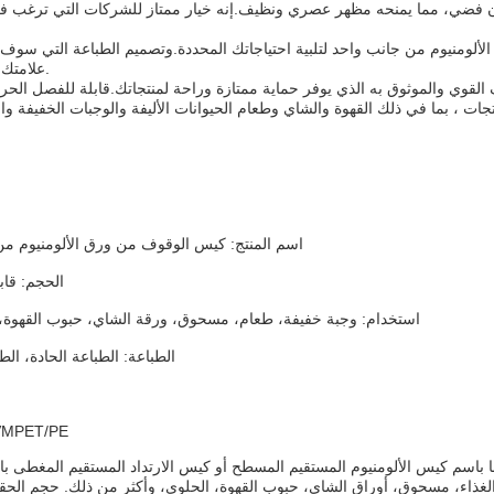
ن فضي، مما يمنحه مظهر عصري ونظيف.إنه خيار ممتاز للشركات التي ترغب في
ألومنيوم من جانب واحد لتلبية احتياجاتك المحددة.وتصميم الطباعة التي سو
علامتك التجارية والمنتجات.
القوي والموثوق به الذي يوفر حماية ممتازة وراحة لمنتجاتك.قابلة للفصل الحرا
تجات ، بما في ذلك القهوة والشاي وطعام الحيوانات الأليفة والوجبات الخفيفة و
اسم المنتج: كيس الوقوف من ورق الألومنيوم من
الحجم: قا
استخدام: وجبة خفيفة، طعام، مسحوق، ورقة الشاي، حبوب القهوة، 
الطباعة: الطباعة الحادة، الط
مادة: ET/PE
ا باسم كيس الألومنيوم المستقيم المسطح أو كيس الارتداد المستقيم المغطى با
لغذاء، مسحوق، أوراق الشاي، حبوب القهوة، الحلوى، وأكثر من ذلك. حجم الحق