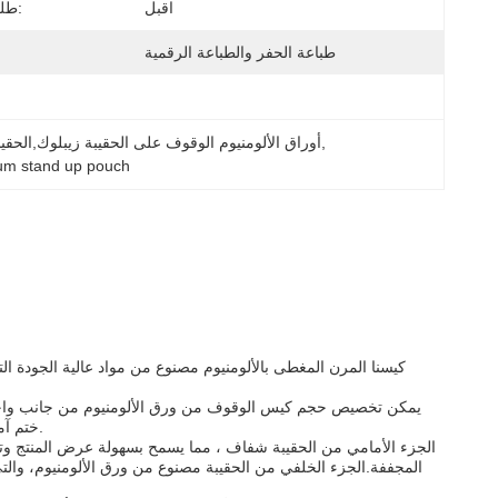
اقبل
طلب مخصص:
طباعة الحفر والطباعة الرقمية
, 
أوراق الألومنيوم الوقوف على الحقيبة زيبلوك,الحقيب
ium stand up pouch
كيسنا المرن المغطى بالألومنيوم مصنوع من مواد عالية الجودة 
يمكن تخصيص حجم كيس الوقوف من ورق الألومنيوم من جانب واحد ، م
ختم آمن ،منع أي تسرب أو تلوثهذه الميزة مثالية للمنتجات التي تتطلب مستوى عال من الحماية والسلامة.
الجزء الأمامي من الحقيبة شفاف ، مما يسمح بسهولة عرض المنتج وتحد
المجففة.الجزء الخلفي من الحقيبة مصنوع من ورق الألومنيوم، والتي