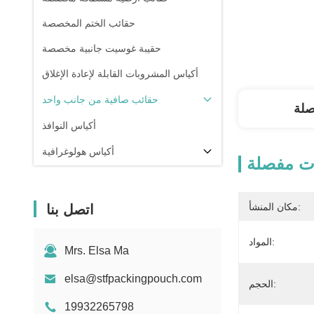
حقائب الختم المخصصة
حقيبة غوسيت جانبية مخصصة
أكياس المشروبات القابلة لإعادة الإغلاق
حقائب صافية من جانب واحد
صلة
أكياس النوافذ
أكياس هولوغرافية
ت مفصلة
أكياس شفافة
في المخزون
مكان المنشأ:
اتصل بنا
المواد:
Mrs. Elsa Ma
elsa@stfpackingpouch.com
الحجم:
19932265798