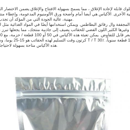
وك قابلة لإعادة الإغلاق ، مما يسمح بسهولة الافتتاح والإغلاق.يضمن الاختصار ا
ة الأخرى. الأكياس هي أيضا أمام واضحة ورق الألومنيوم المدعومة، وإعطاء من
مهنية، عالية الجودة التي من المؤكد أن تجذب العملاء المحتملين.
ه المجففة وال رقائق البطاطس. ويمكن استخدامها أيضًا في المواد الغذائية مثل
وغيرها الكثير.اللون الفضي للحقائب يضيف إلى جاذبية منتجك، مما يجعلها تبرز
كرتون.وقت التسليم لهذه الحقائب هو 15-25 يوما،
هذه الأكياس متاحة بسهولة لاحتياجات التعبئة والتغليف.