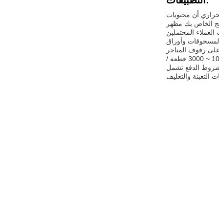
التطبيقات:
لحراري أن محتويات
تج الخاص بك مظهر
 المسحوقات وأوراق
 على رفوف المتاجر
الحد الأدنى لكمية الطلب لهذه الأكياس هو 1000 قطعة، والسعر قابل للتفاوض. يمكن تعبئة هذه الأكياس في 50 أو 100 قطعة / حزمة، مع 100 ~ 3000 قطعة /
 وشروط الدفع تشمل T / T 30٪ دفعة مقدمة، 70٪ رصيد قبل الشحن. مع قدرة التوريد من 100،000000 قطعة سنوياً،