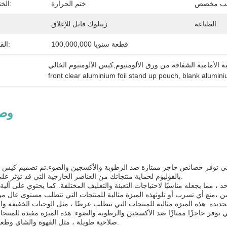
ختم الحرارة
الختم والتعامل معها:
الطباعة:
زيبلوك قابل للإغلاق
100,000,000 قطعة سنويا
القدرة على العرض:
ة الأمامية الشفافة من ورق الألومنيوم,كيس الألومنيوم الخالي
front clear aluminium foil stand up pouch
, 
blank alumin
وصف
وصف 
التي توفر خصائص حاجز ممتازة ضد الرطوبة والأكسجين والضوء.تم تصميم كيس ا
بالفوليوم لحماية منتجاتك من العناصر الخارجية التي قد تؤثر على جودتها وطازجيتها.
ما يجعله مناسبًا لاحتياجات التعبئة والتغليف المختلفة. كما يحتوي على آلي
يده. هذه الميزة مثالية للمنتجات التي تتطلب عرضًا ، مثل الوجبات الخفيفة و
 توفر حاجزًا ممتازًا ضد الأكسجين والرطوبة والضوء. هذه الميزة مفيدة للمنتج
صلاحية طويلة ، مثل القهوة والشاي وطعام الحيوانات الأليفة.