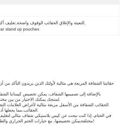
, 
التعبئة والإغلاق الحقائب الوقوف واضحة,تغليف 
ear stand up pouches
حقائبنا الشفافة المربعة هي مثالية لأولئك الذين يريدون التأكد من 
بالإضافة إلى تصميمها الشفاف، يمكن تخصيص كيساتنا الشفاف
لمنتجك.يمكنك الاختيار من بين مختلف الأحجام وخيارات الختم، بما في ذلك الختم الحراري، لضمان أن منتجك يبقى طازجا لفترة أطول.
الحقائب الشفافة من الأسفل مربعة مثالية لأغراض العلامات التج
الحقائب،مما يجعلها أداة ترويجية مثالية لعملكهذه طريقة ممتازة لزيادة الوعي بالعلامة التجارية والتعرف عليها بين عملائك.
في الختام، إذا كنت تبحث عن كيس بلاستيكي شفاف مثالي لتغليف
مختلفةيمكن تخصيصها، مع خيارات الختم الحراري والطباعة المتاحة، مما يجعلها مثالية لأغراض العلامات التجارية. لا تتردد في الاتصال بنا اليوم لوضع طلبك!