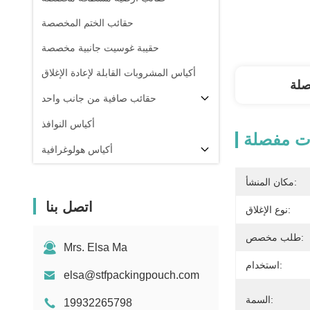
حقائب الختم المخصصة
حقيبة غوسيت جانبية مخصصة
أكياس المشروبات القابلة لإعادة الإغلاق
صلة
حقائب صافية من جانب واحد
أكياس النوافذ
ت مفصلة
أكياس هولوغرافية
أكياس شفافة
مكان المنشأ:
في المخزون
اتصل بنا
نوع الإغلاق:
طلب مخصص:
Mrs. Elsa Ma
استخدام:
elsa@stfpackingpouch.com
السمة:
19932265798