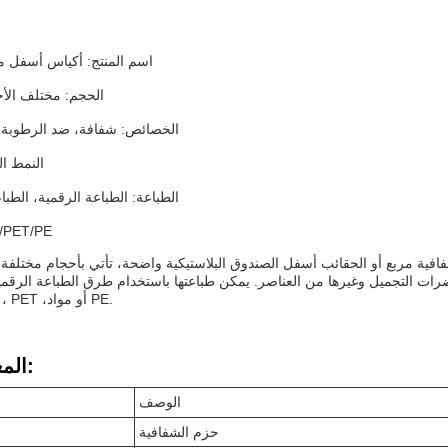
اسم المنتج: أكياس أسفل م
الحجم: مختلف الأح
الخصائص: شفافة، ضد الرطوبة، 
النمط ا
الطباعة: الطباعة الرقمية، الطب
مادة: /PE
فافية مربع أو الحقائب أسفل الصندوق البلاستيكية واضحة، تأتي بأحجام مختلفة
حضرات التجميل وغيرها من العناصر. يمكن طباعتها باستخدام طرق الطباعة الرقمية
تصنيعها من BOPP ، PET ،أو مواد PE.
المعلمات التقنية:
الوصف
حزم الشفافية