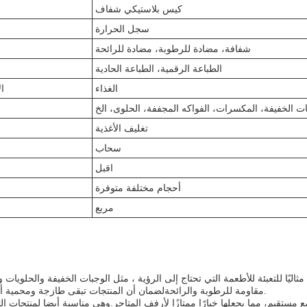
كيس بلاستيكي شفاف
سجل الحرارة
شفافة، مضادة للرطوبة، مضادة للرائحة
الطباعة الرقمية، الطباعة الحادية
الغذاء
ا
ات الخفيفة، المكسرات، الفواكه المجففة، الحلوى، الخ
تغليف الأغذية
سحاب
اقبل
أحجام مختلفة متوفرة
مربع
ثاليًا للتعبئة للأطعمة التي تحتاج إلى الرؤية ، مثل الوجبات الخفيفة والحلويات و
مقاومة للرطوبة والرائحةلضمان أن المنتجات تبقى طازجة ومحمية أثناء النقل والتخزين.
تقيم، مما يجعلها خيارًا ممتازًا لأرفف المتاجر.وهي مناسبة أيضا لمنتجات التع