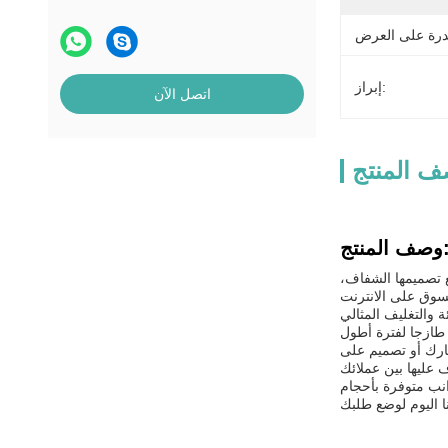
إبراز:
اتصل الآن
 المنتج
المنتج:
ع تصميمها الشفاف،
 والتغليف المثالي
عارك أو تصميم على
نب متوفرة بأحجام