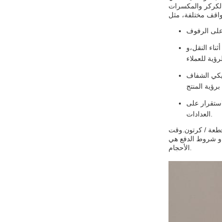
ثناء النقل،و
تيكي الشفاف
استقرار على
العدادات.
لكمية الطلب لهذه الحقائب الشفافة هي 1000 قطعة، والسعر قابل للتفاوض. يتم تعبئتها في 50 أو 100 قطعة / حزمة و 100 ~ 3000 قطعة / كرتون.وقت
 هي T / T 30٪ دفعة مسبقة، 70٪ رصيد قبل الشحن.000،000 قطعة في السنة، مما يجعلها خيار ممتاز للشركات من جميع
الأحجام.