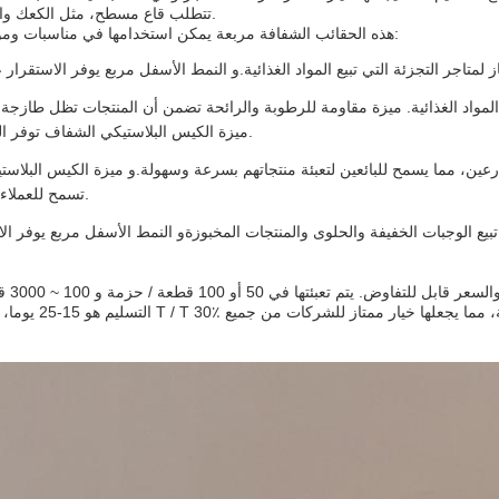
تتطلب قاع مسطح، مثل الكعك والكركر والمكسرات.
هذه الحقائب الشفافة مربعة يمكن استخدامها في مناسبات ومواقف مختلفة، مثل:
ع المواد الغذائية. ميزة مقاومة للرطوبة والرائحة تضمن أن المنتجات تظل طازجة أ
ميزة الكيس البلاستيكي الشفاف توفر الرؤية للعملاء.
ارعين، مما يسمح للبائعين لتعبئة منتجاتهم بسرعة وسهولة.و ميزة الكيس البلاس
تسمح للعملاء برؤية المنتج.
بيع الوجبات الخفيفة والحلوى والمنتجات المخبوزةو النمط الأسفل مربع يوفر ال
الحد الأدنى 
التسليم هو 15-25 يوما، و شروط الدفع