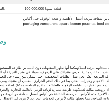
100,000,000 قطعة سنويا
القدرة على العرض:
أكياس شفافة مربعة أسفل,الأطعمة واضحة الوقوف حتى أكياس
packaging transparent square bottom pouches
, 
food cl
وصف
وصف 
أن منتجاتهم مرئية لعملائهمكما أنها تظهر المحتويات دون المساس طازجة المنتجم
هذه الحقائب مثالية لعرض منتجاتك على الرفوف، سواء في متجر التجزئة أو السوق على الانترنت.
ة المربعة أيضًا. نحن نقبل الطلبات المخصصة، حتى تتمكن من إنشاء حل التعبئة
ارية. مع الخيارات الطباعة الرقمية والطباعة الجافرة المتاحة، يمكنك إضافة ش
 الأغذية،هذه الأكياس المرصعة الشفافة هي أكياس أسفل شفافة من أربعة جوا