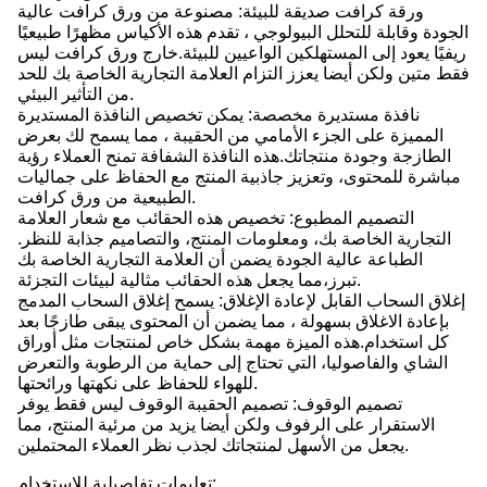
ورقة كرافت صديقة للبيئة: مصنوعة من ورق كرافت عالية
الجودة وقابلة للتحلل البيولوجي ، تقدم هذه الأكياس مظهرًا طبيعيًا
ريفيًا يعود إلى المستهلكين الواعيين للبيئة.خارج ورق كرافت ليس
فقط متين ولكن أيضا يعزز التزام العلامة التجارية الخاصة بك للحد
من التأثير البيئي.
نافذة مستديرة مخصصة: يمكن تخصيص النافذة المستديرة
المميزة على الجزء الأمامي من الحقيبة ، مما يسمح لك بعرض
الطازجة وجودة منتجاتك.هذه النافذة الشفافة تمنح العملاء رؤية
مباشرة للمحتوى، وتعزيز جاذبية المنتج مع الحفاظ على جماليات
الطبيعية من ورق كرافت.
التصميم المطبوع: تخصيص هذه الحقائب مع شعار العلامة
التجارية الخاصة بك، ومعلومات المنتج، والتصاميم جذابة للنظر.
الطباعة عالية الجودة يضمن أن العلامة التجارية الخاصة بك
تبرز،مما يجعل هذه الحقائب مثالية لبيئات التجزئة.
إغلاق السحاب القابل لإعادة الإغلاق: يسمح إغلاق السحاب المدمج
بإعادة الاغلاق بسهولة ، مما يضمن أن المحتوى يبقى طازجًا بعد
كل استخدام.هذه الميزة مهمة بشكل خاص لمنتجات مثل أوراق
الشاي والفاصوليا، التي تحتاج إلى حماية من الرطوبة والتعرض
للهواء للحفاظ على نكهتها ورائحتها.
تصميم الوقوف: تصميم الحقيبة الوقوف ليس فقط يوفر
الاستقرار على الرفوف ولكن أيضا يزيد من مرئية المنتج، مما
يجعل من الأسهل لمنتجاتك لجذب نظر العملاء المحتملين.
تعليمات تفاصيلية للاستخدام: