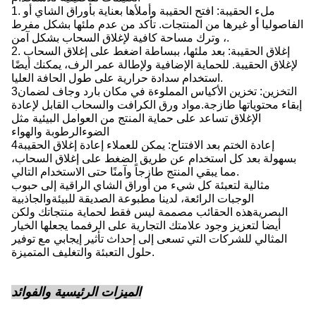
1. ملء الحقيبة: افتح الحقيبة وأملأها بعناية بأوراق الشاي أو
الفاصوليا أو غيرها من المنتجات. تأكد من عدم ملئها بشكل مفرط
، وترك مساحة كافية لإغلاق السحاب بشكل آمن.
2. إغلاق الحقيبة: بعد ملئها، ببساطة اضغط على إغلاق السحاب
لإغلاق الحقيبة. للحماية الإضافية ولإطالة عمر الرف، يمكنك أيضًا
استخدام سدادة حرارية على طول الحافة العليا.
3التخزين: تخزين الأكياس المملوءة في مكان بارد وجاف لضمان
إبقاء محتوياتها طازجة.مواد ورق الكرافت والسحاب القابل لإعادة
الإغلاق تساعد على حماية المنتج من العوامل البيئية مثل
الضوءالرطوبة والهواء
4إعادة الختم بعد الافتتاح: يمكن للعملاء إعادة إغلاق الحقيبة
بسهولة بعد كل استخدام عن طريق الضغط على إغلاق السحاب،
مما يبقي المنتج طازجاً وآمنًا حتى الاستخدام التالي.
مثالية لتعبئة كل شيء من أوراق الشاي الراقية إلى حبوب
الوجبات الرائعة، لدينا مطبوعة الصديقة للبيئةوالجاذبية
البصريةهذه الحقائب مصممة ليس فقط لحماية منتجاتك ولكن
أيضا لتعزيز وجود علامتك التجارية على الرفمما يجعلها الخيار
المثالي للشركات التي تسعى إلى إحداث تأثير إيجابي مع توفير
حلول التعبئة والتغليف المتميزة.
الميزات الرئيسية والفوائد