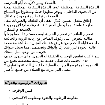
العملاء ويثير ذكريات أيام المدرسة.
النافذة الشفافة المختلطة: توفر النافذة الشفافة المختلطة لمحة
عن المحتوى الداخلي ، وتوفر مظهرًا حديثًا ومتطورًا مع السماح
للعملاء برؤية طازجة وجودة منتجاتك.
إغلاق مقفل: يضمن إغلاق القفل أن الطعام والحلويات تبقى
طازجة وآمنة، مما يجعل الحقيبة قابلة لإعادة الإغلاق ومريحة
للاستخدام المتكرر.
التصميم القائم: تم تصميم الحقيبة ليقف مستقيمًا ، مما يجعلها
مثالية للعرض على رفوف المتاجر مع زيادة الرؤية والجاذبية.
طباعة قابلة للتخصيص: عرض علامتك التجارية بطباعة مخصصة
عالية الجودة تبرز شعارك وألوانك وتصميمك، مما يجعل عبواتك
فريدة من نوعها مثل منتجك.
سواء كنتِ تغلفين الوجبات الخفيفة أو الحلوى أو أي حلوى أخرى،
هذه الحقيبة ذات شكل حقيبة مدرسية مخصصة تجمع بين
التصميم الممتع مع الميزات العملية،خلق حل التعبئة والتغليف لا
تنسى التي تتردد مع العملاء من جميع الأعمار.
الميزات الرئيسية والفوائد
كيس الوقوف
مقاومة للرطوبة والضوء ومقاومة الأكسجين
سقف السحب