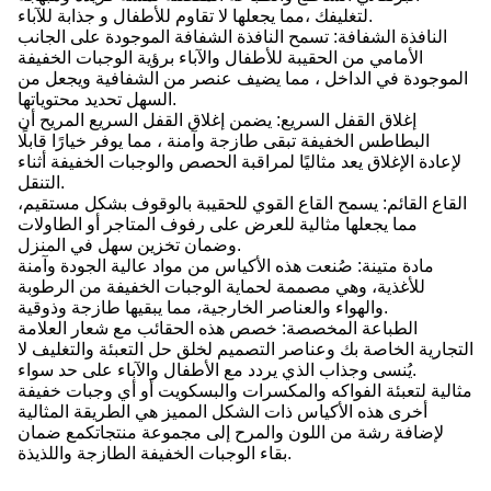
لتغليفك ،مما يجعلها لا تقاوم للأطفال و جذابة للآباء.
النافذة الشفافة: تسمح النافذة الشفافة الموجودة على الجانب
الأمامي من الحقيبة للأطفال والآباء برؤية الوجبات الخفيفة
الموجودة في الداخل ، مما يضيف عنصر من الشفافية ويجعل من
السهل تحديد محتوياتها.
إغلاق القفل السريع: يضمن إغلاق القفل السريع المريح أن
البطاطس الخفيفة تبقى طازجة وآمنة ، مما يوفر خيارًا قابلًا
لإعادة الإغلاق يعد مثاليًا لمراقبة الحصص والوجبات الخفيفة أثناء
التنقل.
القاع القائم: يسمح القاع القوي للحقيبة بالوقوف بشكل مستقيم،
مما يجعلها مثالية للعرض على رفوف المتاجر أو الطاولات
وضمان تخزين سهل في المنزل.
مادة متينة: صُنعت هذه الأكياس من مواد عالية الجودة وآمنة
للأغذية، وهي مصممة لحماية الوجبات الخفيفة من الرطوبة
والهواء والعناصر الخارجية، مما يبقيها طازجة وذوقية.
الطباعة المخصصة: خصص هذه الحقائب مع شعار العلامة
التجارية الخاصة بك وعناصر التصميم لخلق حل التعبئة والتغليف لا
يُنسى وجذاب الذي يردد مع الأطفال والآباء على حد سواء.
مثالية لتعبئة الفواكه والمكسرات والبسكويت أو أي وجبات خفيفة
أخرى هذه الأكياس ذات الشكل المميز هي الطريقة المثالية
لإضافة رشة من اللون والمرح إلى مجموعة منتجاتكمع ضمان
بقاء الوجبات الخفيفة الطازجة واللذيذة.