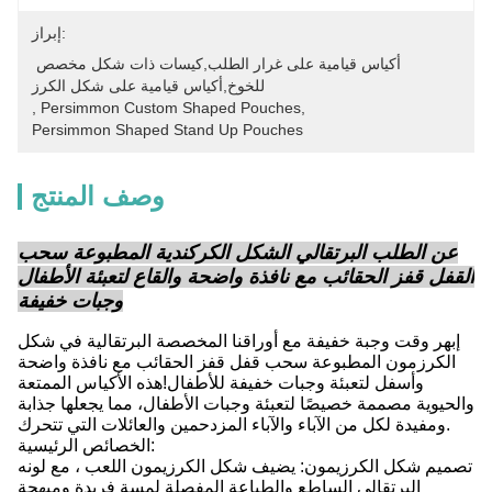
إبراز:
أكياس قيامية على غرار الطلب,كيسات ذات شكل مخصص 
للخوخ,أكياس قيامية على شكل الكرز
, 
Persimmon Custom Shaped Pouches
, 
Persimmon Shaped Stand Up Pouches
وصف المنتج
عن الطلب البرتقالي الشكل الكركندية المطبوعة سحب
القفل قفز الحقائب مع نافذة واضحة والقاع لتعبئة الأطفال
وجبات خفيفة
إبهر وقت وجبة خفيفة مع أوراقنا المخصصة البرتقالية في شكل
الكرزمون المطبوعة سحب قفل قفز الحقائب مع نافذة واضحة
وأسفل لتعبئة وجبات خفيفة للأطفال!هذه الأكياس الممتعة
والحيوية مصممة خصيصًا لتعبئة وجبات الأطفال، مما يجعلها جذابة
ومفيدة لكل من الآباء والآباء المزدحمين والعائلات التي تتحرك.
الخصائص الرئيسية:
تصميم شكل الكرزيمون: يضيف شكل الكرزيمون اللعب ، مع لونه
البرتقالي الساطع والطباعة المفصلة لمسة فريدة ومبهجة