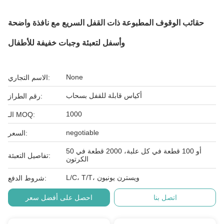
حقائب الوقوف المطبوعة ذات القفل السريع مع نافذة واضحة
وأسفل لتعبئة وجبات خفيفة للأطفال
None
الاسم التجاري:
أكياس قابلة للقفل بسحاب
رقم الطراز:
1000
الـ MOQ:
negotiable
السعر:
50 أو 100 قطعة في كل علبة، 2000 قطعة في
تفاصيل التعبئة:
الكرتون
L/C، T/T، ويسترن يونيون
شروط الدفع:
اتصل بنا
احصل على أفضل سعر