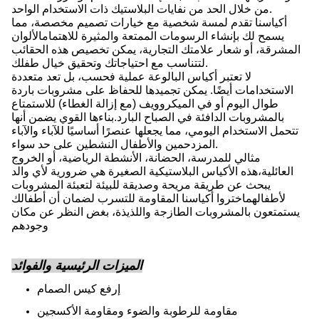
من خلال الحد من نفايات البلاستيك ذات الاستخدام الواحد.
أكياسنا تقدم لمسة شخصية مع خيارات تصميم مخصصة، مما
يسمح لك بإنشاء الرسومات الممتعة والمثيرة للاهتمامالألوان
المشرقة، أو شعار علامتك التجارية، يمكن تخصيص هذه الحقائب
لتتناسب مع احتياجاتك وتحقيق خيال طفلك.
لا تعتبر أكياس البالوعة عملية فحسب، بل تعد متعددة
الاستخدامات أيضًا. يمكن تجميدها للحفاظ على مشروبات باردة
طوال اليوم أو في الميكروويف (مع إزالة الغطاء) للاستمتاع
بالمشروبات الدافئة في الصباح البارد.بناءها القوي يضمن أنها
تتحمل الاستخدام اليومي، مما يجعلها عنصرًا أساسيًا للآباء والآباء
المزدحمين والأطفال النشطين على حد سواء.
مثالي للمدرسة، الحضانة، الأنشطة الرياضية، أو الخروج
العائلية،هذه الأكياس البلاستيكية الصغيرة هي ضرورية لأي والد
يبحث عن طريقة مريحة وصديقة للبيئة لتعبئة المشروبات
لأطفالهماختروا أكياسنا المقاومة للتسرب لضمان أن أطفالك
يستمتعون بالمشروبات الطازجة واللذيذة، بغض النظر عن مكان
وجودهم
الميزات الرئيسية والفوائد
إرفع كيس الصمام
مقاومة للرطوبة والضوء ومقاومة الأكسجين