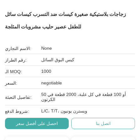
زجاجات بلاستيكية صغيرة كيسات ضد التسرب كيسات سائل
للطفل عصير حليب مشروبات المثلجة
None
الاسم التجاري:
كيس البوق السائل
رقم الطراز:
1000
الـ MOQ:
negotiable
السعر:
50 أو 100 قطعة في كل علبة، 2000 قطعة في
تفاصيل التعبئة:
الكرتون
L/C، T/T، ويسترن يونيون
شروط الدفع:
اتصل بنا
احصل على أفضل سعر