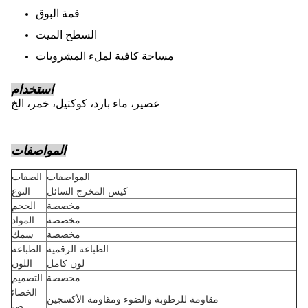
قمة البوق
السطح الميت
مساحة كافية لملء المشروبات
استخدام
عصير، ماء بارد، كوكتيل، خمر، الخ
المواصفات
المواصفات
الصفات
كيس المخرج السائل
النوع
مخصصة
الحجم
مخصصة
المواد
مخصصة
سمك
الطباعة الرقمية
الطباعة
لون كامل
اللون
مخصصة
التصميم
الخصائ
مقاومة للرطوبة والضوء ومقاومة الأكسجين
ص