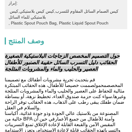
إبراز:
كيس الصمام السائل المقاوم للتسرب,كيس كيس بلاستيكي,كيس 
بلاستيكي للماء السائل
, 
Plastic Spout Pouch Bag
, 
Plastic Liquid Spout Pouch
وصف المنتج
حول التصميم المخصص الزجاجات البلاستيكية الصغيرة
الحقائب دليل التسرب السائل حقيبة الصنبور للأطفال
العصير والحليب والماء والمشروبات المثلجة
قم بتحديث تجربة مشروبات أطفالك مع تصميمنا
المخصصمحمولصممت خصيصاً للأطفال، هذه الحقائب المبتكرة
مثالية للحفاظ على العصير والحليب والماء والمشروبات المثلجة
وغيرها.سواء كنت حزمة صندوق الغداء، تخطيط نزهة، أو ببساطة
ضمان طفلك يبقى رطب على الذهاب، هذه الحقائب توفر الراحة
والسلام في العقل.
المصنوعة من بلاستيك عالي الجودة وذو جودة غذائية، أكياسنا
خالية من BPA وآمنة للأطفال من جميع الأعمارفي حين أن
المقبس الآمن والقبعة القابلة لإعادة الإغلاق تمنع التسريبات
والتسرباتهذه الحقائب قابلة لإعادة الاستخدام، وتعزز الاستدامة