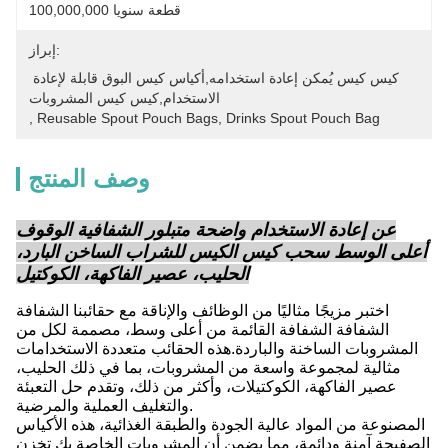
100,000,000 قطعة سنويا
إبراز:
كيس كيس يُمكن إعادة استخدامه,أكياس كيس البوق قابلة لإعادة 
الاستخدام,كيس كيس المشروبات
, 
Reusable Spout Pouch Bags
, 
Drinks Spout Pouch Bag
وصف المنتج
عن إعادة الاستخدام واضحة متبلور الشفافية الوقوف
أعلى الوسط سحب كيس الكيس للشراب الساخن البارد،
الحليب، عصير الفاكهة، الكوكتيل
اختبر مزيجًا مثاليًا من الوظائف والإناقة مع حقائبنا الشفافة
الشفافة الشفافة القائمة من أعلى وسط، مصممة لكل من
المشروبات الساخنة والباردة.هذه الحقائب متعددة الاستخدامات
مثالية لمجموعة واسعة من المشروبات، بما في ذلك الحليب،
عصير الفاكهة، الكوكتيلات، وأكثر من ذلك، وتقدم حل التعبئة
والتغليف العملية والمرضية.
المصنوعة من المواد عالية الجودة والطبقة الغذائية، هذه الأكياس
الصفيحة آمنة ودائمة، مما يضمن أن المشروبات الخاصة بك تخزن