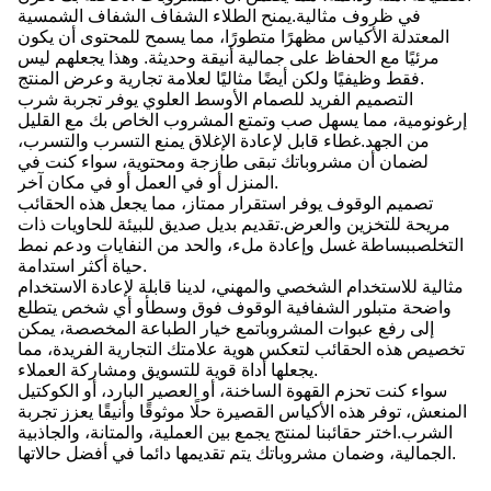
في ظروف مثالية.يمنح الطلاء الشفاف الشفاف الشمسية
المعتدلة الأكياس مظهرًا متطورًا، مما يسمح للمحتوى أن يكون
مرئيًا مع الحفاظ على جمالية أنيقة وحديثة. وهذا يجعلهم ليس
فقط وظيفيًا ولكن أيضًا مثاليًا لعلامة تجارية وعرض المنتج.
التصميم الفريد للصمام الأوسط العلوي يوفر تجربة شرب
إرغونومية، مما يسهل صب وتمتع المشروب الخاص بك مع القليل
من الجهد.غطاء قابل لإعادة الإغلاق يمنع التسرب والتسرب،
لضمان أن مشروباتك تبقى طازجة ومحتوية، سواء كنت في
المنزل أو في العمل أو في مكان آخر.
تصميم الوقوف يوفر استقرار ممتاز، مما يجعل هذه الحقائب
مريحة للتخزين والعرض.تقديم بديل صديق للبيئة للحاويات ذات
التخلصببساطة غسل وإعادة ملء، والحد من النفايات ودعم نمط
حياة أكثر استدامة.
مثالية للاستخدام الشخصي والمهني، لدينا قابلة لإعادة الاستخدام
واضحة متبلور الشفافية الوقوف فوق وسطأو أي شخص يتطلع
إلى رفع عبوات المشروباتمع خيار الطباعة المخصصة، يمكن
تخصيص هذه الحقائب لتعكس هوية علامتك التجارية الفريدة، مما
يجعلها أداة قوية للتسويق ومشاركة العملاء.
سواء كنت تحزم القهوة الساخنة، أو العصير البارد، أو الكوكتيل
المنعش، توفر هذه الأكياس القصيرة حلًا موثوقًا وأنيقًا يعزز تجربة
الشرب.اختر حقائبنا لمنتج يجمع بين العملية، والمتانة، والجاذبية
الجمالية، وضمان مشروباتك يتم تقديمها دائما في أفضل حالاتها.