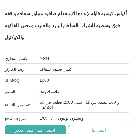
أكياس كيسية قابلة لإعادة الاستخدام صافية متبلور شفافة واقفة
فوق وسطية للشراب الساخن البارد والحليب وعصير الفاكهة
والكوكتيل
None
الاسم التجاري:
كيس صنبور شفاف
رقم الطراز:
1000
الـ MOQ:
negotiable
السعر:
50 أو 100 قطعة في كل علبة، 2000 قطعة في
تفاصيل التعبئة:
الكرتون
L/C، T/T، ويسترن يونيون
شروط الدفع:
اتصل بنا
احصل على أفضل سعر