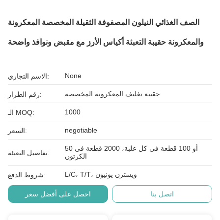
الصف الغذائي النيلون المصفوفة الثقيلة المخصصة المعكرونة
والمعكرونة حقيبة التعبئة أكياس الأرز مع مقبض ونوافذ واضحة
None
الاسم التجاري:
حقيبة تغليف المعكرونة المخصصة
رقم الطراز:
1000
الـ MOQ:
negotiable
السعر:
50 أو 100 قطعة في كل علبة، 2000 قطعة في
تفاصيل التعبئة:
الكرتون
L/C، T/T، ويسترن يونيون
شروط الدفع:
اتصل بنا
احصل على أفضل سعر