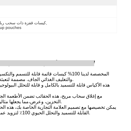
, 
كيسات قفزة ذات سحب رباعي,
d up pouches
حول PBAT PLA Kraft المخصصة 100% أكياس قابلة للتسميد والتكسر الحيوي القائمة مع السحاب للتعبئة الغذائية الجافة
والتغليف الغذائي الجاف. مصممة لتعبئة وتغليف الغذاء الجاف والغبار,هذه الحقائب تقدم حل مستدام يتماشى مع التزامك بالبيئة.
مع إغلاق سحاب مريح، هذه الحقائب تضمن الأطعمة الج
التخزين، وعرض،مما يجعلها مثالية لمجموعة واسعة من المنتجات، من مسحوق البروتين ومزيج الخبز إلى التوابل والشاي.
يمكن تخصيصها مع تصميم العلامة التجارية الخاصة بك، هذه الحق
أكياسنا المخصصة لـ PBAT PLA Kraft القابلة للتسميد والتحلل الحيوي 100٪ لتزويد عملائك بتعبئة جيدة لكوكبهم كما هي جيدة لخزاناتهم.