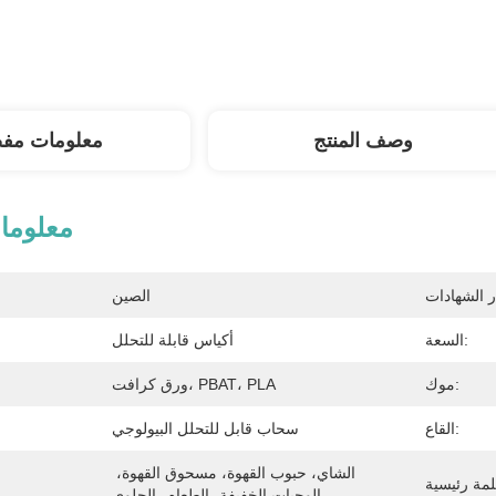
وصف المنتج
معلومات مف
معلوما
الصين
السعة:
أكياس قابلة للتحلل
موك:
ورق كرافت، PBAT، PLA
القاع:
سحاب قابل للتحلل البيولوجي
الشاي، حبوب القهوة، مسحوق القهوة، 
الوجبات الخفيفة، الطعام، الحلوى