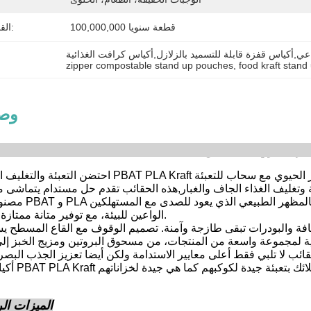
100,000,000 قطعة سنويا
القدرة على العرض:
أكياس قفزة قابلة للتسميد بالزلازل,أكياس كرافت الغذائية
zipper compostable stand up pouches
, 
food kraft stan
وصف
احتضن التعبئة والتغليف الصديقة للبيئة مع PBAT PLA Kraft المخصصة لدينا 100% كيس
مصنوعة من مزيج من PBAT و PLA هذ
الواعين للبيئة، مع توفير متانة ممتازة وحماية لمنتجاتك.
افة والبودرات تبقى طازجة وآمنة. تصميم الوقوف مع القاع المسطح ي
ائب لا تلبي فقط أعلى معايير الاستدامة ولكن أيضا تعزيز الجذب البصر
الميزات الر