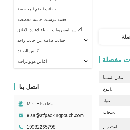
حقائب الختم المخصصة
حقيبة غوسيت جانبية مخصصة
أكياس المشروبات القابلة لإعادة الإغلاق
صلة
حقائب صافية من جانب واحد
أكياس النوافذ
ت مفصلة
أكياس هولوغرافية
أكياس شفافة
مكان المنشأ:
في المخزون
اتصل بنا
النوع:
المواد:
Mrs. Elsa Ma
سحاب:
elsa@stfpackingpouch.com
استخدام:
19932265798