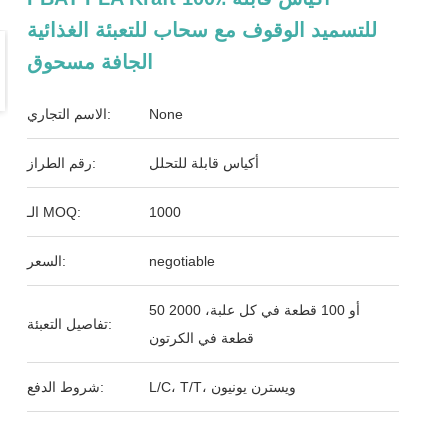
للتسميد الوقوف مع سحاب للتعبئة الغذائية
الجافة مسحوق
None
الاسم التجاري:
أكياس قابلة للتحلل
رقم الطراز:
1000
الـ MOQ:
negotiable
السعر:
50 أو 100 قطعة في كل علبة، 2000
تفاصيل التعبئة:
قطعة في الكرتون
L/C، T/T، ويسترن يونيون
شروط الدفع: