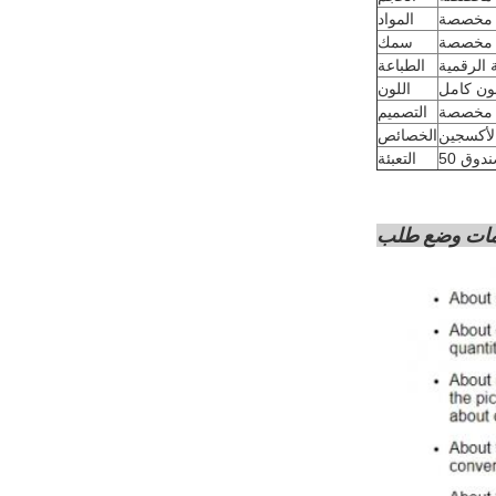
مخصصة
المواد
مخصصة
سمك
 الرقمية
الطباعة
ون كامل
اللون
مخصصة
التصميم
لأكسجين
الخصائص
التعبئة
مات وضع طلب