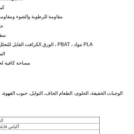
كي
مقاومة للرطوبة والضوء ومقاومة
حف
سق
الورق الكرافت القابل للتحلل البيولوجي ، PBAT ، مواد PLA
الس
مساحة كافية لح
الوجبات الخفيفة، الحلوى، الطعام الجاف، التوابل، حبوب القهوة، 
ال
أكياس قابلة