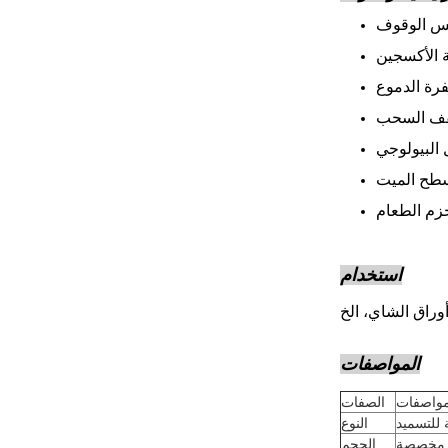
س الوقوف
 الأكسجين
رة الدموع
ف السحب
طح الميت
زم الطعام
استخدام
أوراق الشاي، الخ
المواصفات
مواصفات
الصفات
 للتسميد
النوع
مخصصة
الحجم