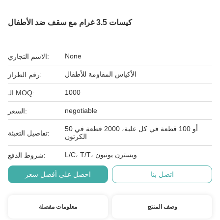
كيسات 3.5 غرام مع سقف ضد الأطفال
None
الاسم التجاري:
الأكياس المقاومة للأطفال
رقم الطراز:
1000
الـ MOQ:
negotiable
السعر:
50 أو 100 قطعة في كل علبة، 2000 قطعة في
تفاصيل التعبئة:
الكرتون
L/C، T/T، ويسترن يونيون
شروط الدفع:
اتصل بنا
احصل على أفضل سعر
وصف المنتج
معلومات مفصلة