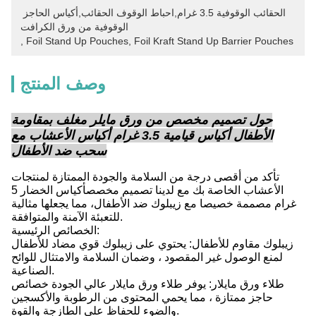
الحقائب الوقوفية 3.5 غرام,احباط الوقوف الحقائب,أكياس الحاجز 
الوقوفية من ورق الكرافت
, 
Foil Stand Up Pouches
, 
Foil Kraft Stand Up Barrier Pouches
وصف المنتج
حول تصميم مخصص من ورق مايلر مغلف بمقاومة
الأطفال أكياس قيامية 3.5 غرام أكياس الأعشاب مع
سحب ضد الأطفال
تأكد من أقصى درجة من السلامة والجودة الممتازة لمنتجات
الأعشاب الخاصة بك مع لدينا تصميم مخصصأكياس الخضار 5
غرام مصممة خصيصا مع زيبلوك ضد الأطفال، مما يجعلها مثالية
للتعبئة الآمنة والمتوافقة.
الخصائص الرئيسية:
زيبلوك مقاوم للأطفال: يحتوي على زيبلوك قوي مضاد للأطفال
لمنع الوصول غير المقصود ، وضمان السلامة والامتثال للوائح
الصناعية.
طلاء ورق مايلار: يوفر طلاء ورق مايلار عالي الجودة خصائص
حاجز ممتازة ، مما يحمي المحتوى من الرطوبة والأكسجين
والضوء للحفاظ على الطازجة والقوة.