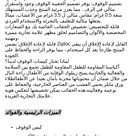
تصميم الوقوف: يوفر تصميم الحقيبة الوقوف وجود واستقرار
مثالي في الرف ، مما يعزز مرئية المنتج وجذب المستهلك.
3سعة 0.5 غرام: مقاس مثالي ل 3.5 غرام من الأعشاب، مما
يجعلها مثالية للتغليف بالتجزئة والاستخدام الفردي.
قابلة للتخصيص: تخصيص الحقائب الخاصة بك مع الشعارات
المخصصة والألوان والتصاميم لخلق مظهر علامة تجارية مميزة
ومهنية.
قابلة لإعادة الإغلاق: يضمن Ziploc القابل لإعادة الإغلاق أن يبقى
المنتج طازجاً بعد كل استخدام ، مما يوفر الراحة والحفاظ على
الجودة.
لماذا تختار كيسات الوقوف لدينا؟
أكياسنا المقاومة للطفل المقاومة للطفل تجمع بين السلامة
والفعالية والجاذبية.يمنح زيبلوك الوقاية من الأطفال راحة البال
من خلال ضمان أن محتوياتها مخزنة بأمان بعيدا عن الأطفالطلاء
ورق مايلر يحمي العشب من العناصر الخارجية، والحفاظ على
نوعيته وفعاليته.هذه الحقائب يمكن تخصيصها لتعكس هوية
علامتك التجارية الفريدة.
الميزات الرئيسية والفوائد
كيس الوقوف