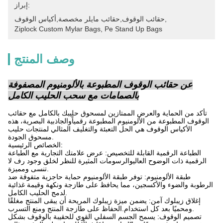
إبراز:
, 
حقائب الوقوف,حقائب مايلر مخصصة,أكياس الوقوف
Ziplock Custom Mylar Bags
, 
Pe Stand Up Bags
وصف المنتج
عن حقائب الوقوف المطبوعة بالألومنيوم المصفوفة
بالصمامات مع سحب الحليب الكامل
تأكد من الحماية والعرض الممتازين لمسحوق حليبك بالكامل مع حقائب
الوقوف المطبوعة من الألومنيوم المطبوعة رقمياًوالجاذبية البصرية، هذه
الأكياس الوقوف هي الحل التعبئة والتغليف المثالي لمنتجات حليب
مسحوق الجودة.
الخصائص الرئيسية:
الطباعة الرقمية القابلة للتخصيص: عرض علامتك التجارية مع الطباعة
الرقمية ذات الوضوح العاليوالرسومات المثيرة للنظر لخلق وجود رف لا
تنسى ومميزة.
طبقة الألومنيوم: توفر طبقة الألومنيوم حماية حاجزية متفوقة ضد
الرطوبة والضوء والأكسجين، مما يحافظ على طازجة ونكهة وقيمة غذائية
لدمج الحليب الكامل.
إغلاق زيبلوك آمن: يضمن ميزة زيبلوك المريحة أن يبقى المنتج مغلقًا
ومحميًا بعد كل استخدام.الحفاظ على طازجة المنتج ومنع التسرب.
تصميم الوقوف: يسمح الجسم السفلي القوي للحقيبة بالوقوف بشكل