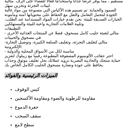
مستقيم ، مما يوفر عرضًا جذابًا واستخدامًا فعالًا للفضاء على الرف. مثالية
لبيئات التجزئة وتخزين سهل.
الصمود والحماية: تم تصميم هذه الأكياس التي مصنوعة من مواد عالية
الجودة لتتحمل التعامل والنقل مع الحفاظ على محتوياتها آمنة ومأمونة.
الخيارات الصديقة للبيئة: نحن نقدم خيارات المواد المستدامة عند الطلب،
وتلبية العلامات التجارية واعية للبيئة والمستهلكين.
التطبيقات:
- مثالي لتعبئة حليب كامل مسحوق، فضلا عن المنتجات الغذائية الأخرى
في مسحوق والحبيبات.
-مثالي لتغليف التجزئة، وتغليف السلعة الكبيرة، وتوصيل التجارة
الإلكترونية.
- مناسبة لكل من الأسواق المحلية والدولية
اختر حقائب الألومنيوم المصفوفة المطبوعة رقميا مع زيبلوك لتعزيز
حماية منتجك والجاذبية البصرية.تزويد عملائك بحل تغليف موثوق وجذاب
يحافظ على جودة ونضارة مسحوق الحليب الكامل الخاص بك.
الميزات الرئيسية والفوائد
كيس الوقوف
مقاومة للرطوبة والضوء ومقاومة الأكسجين
حفرة الدموع
سقف السحب
سطح لامع