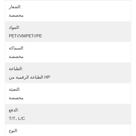
الشعار:
مخصصة
المواد:
PET//VMPET//PE
السماكة:
مخصصة
الطباعة:
الطباعة الرقمية من HP
التعبئة:
مخصصة
الدفع:
T/T، L/C
النوع: