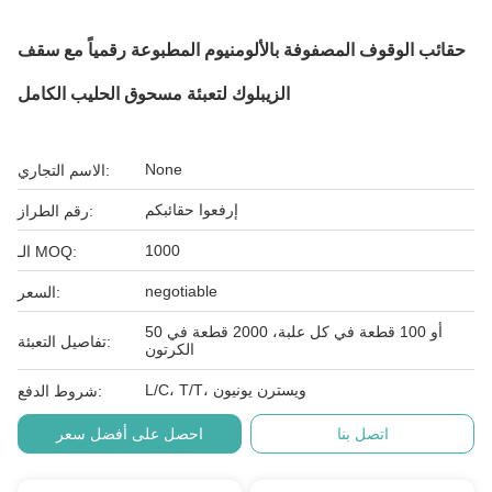
حقائب الوقوف المصفوفة بالألومنيوم المطبوعة رقمياً مع سقف
الزيبلوك لتعبئة مسحوق الحليب الكامل
None
الاسم التجاري:
إرفعوا حقائبكم
رقم الطراز:
1000
الـ MOQ:
negotiable
السعر:
50 أو 100 قطعة في كل علبة، 2000 قطعة في
تفاصيل التعبئة:
الكرتون
L/C، T/T، ويسترن يونيون
شروط الدفع:
اتصل بنا
احصل على أفضل سعر