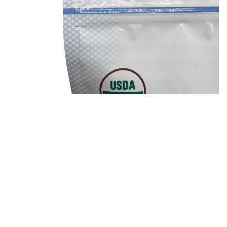
العلامات:
كياس مايلر,إرفعوا أكياس الطعام," مايلر زيبلوك " كيس الوقوف