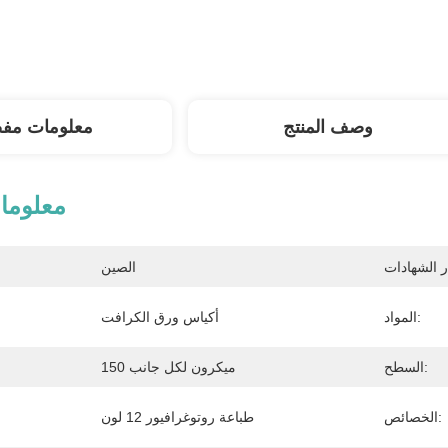
وصف المنتج
معلومات مف
معلوما
الصين
المواد:
أكياس ورق الكرافت
السطح:
150 ميكرون لكل جانب
الخصائص:
طباعة روتوغرافيور 12 لون