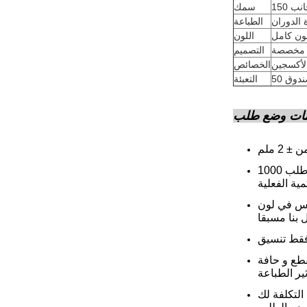
جانب
سمك
 الدوران
الطباعة
ون كامل
اللون
مخصصة
التصميم
لأكسجين
الخصائص
التعبئة
مات وضع طلب
عن الكمية، سيكون هناك تجاوز من ± 5٪ في الكمية النهائية. مثل لو وضعت طلب 1000pcs، والكمية النهائية ستكون 950pcs أو 1050pcs.سيتم
ن المنتجات النهائية مع الصورة على
 من السهل أن تقطع و حافة
التكلفة لك