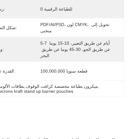
0 للطباعة الرقمية
رسوم اللوحة:
PDF/AI/PSD، لون CMYK، تحويل إلى 
شكل التصميم الفني:
منحنى
5-7 أيام عن طريق التعبير، 10-15 يوما 
عن طريق الجو، 30-45 يوما عن طريق 
وقت الشحن:
البحر
100,000,000 قطعة سنويا
القدرة على العرض:
, 
150 ميكرون بطباعة مخصصة كرافت الوقوف,بطاقات الألومنيوم المطبوعة,150 ميكرون كرا
icrons kraft stand up barrier pouches