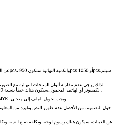
سيكون هناك خطأ بنسبة 10% في اللون. إذا كان لديك متطلبات صارمة حول الألوان، يرجى الاتصال بنا مسبقا.
الكمبيوتر أو الهاتف المحمول.
حول تنسيق العمل الفني للتصميم، نحن نقبل فقط تنسيق PDF/AI/PSD بألوان CMYK، ويجب تحويل الملف إلى منحنى.
عن العينات، سيكون هناك رسوم لوحة، وتكلفة صنع العينة وتكل