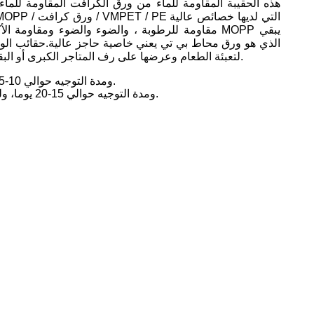
هذه الحقيبة المقاومة للماء من ورق الكرافت المقاومة للماء
مقاومة للرطوبة ، والضوء والضوء ومقاومة الأكسجين
لتعبئة الطعام وعرضها على رف المتاجر الكبرى أو البقالةإغلاق السحاب يسهل الاستخدام، والحقائب الوقوف ستجعل حياتك أكثر سهولة وراحة.
بالنسبة للطباعة الرقمية، MOQ هو 1000pcs، ومدة التوجيه حوالي 10-15 أيام، ولكن سعر الوحدة سيكون مرتفعا.
للطباعة الدوارة، وMOQ هو 60000pcs، ومدة التوجيه حوالي 15-20 يوما، ولكن سعر الوحدة سيكون فعالا من حيث التكلفة.