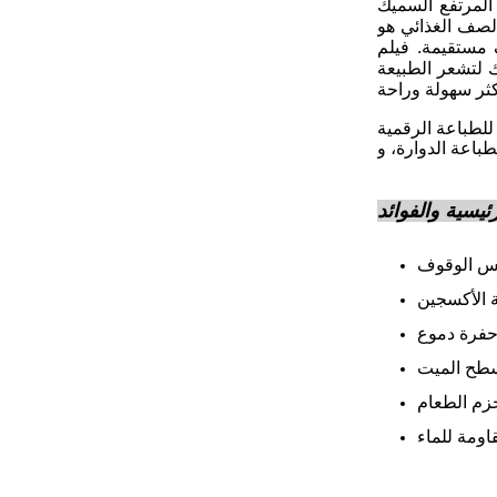
 المرتفع السميك
V التي لديها خصائص عالية
. فيلم MOPP يبقي
ية حاجز عالية.حقائب الوقوف مناسبة جدا
ئيسية والفوائد
س الوقوف
 الأكسجين
حفرة دموع
طح الميت
زم الطعام
اومة للماء