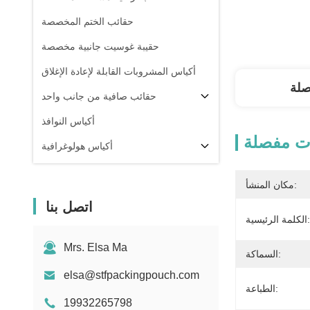
حقائب الختم المخصصة
حقيبة غوسيت جانبية مخصصة
أكياس المشروبات القابلة لإعادة الإغلاق
صلة
حقائب صافية من جانب واحد
أكياس النوافذ
ت مفصلة
أكياس هولوغرافية
أكياس شفافة
مكان المنشأ:
في المخزون
اتصل بنا
الكلمة الرئيسية:
Mrs. Elsa Ma
السماكة:
elsa@stfpackingpouch.com
الطباعة:
19932265798