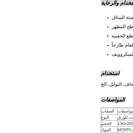
تخدام والرعاية
بئة السائل
عام طازجاً
الميكروويف
استخدام
اف، التوابل، الخ
المواصفات
مواصفات
الصفات
ت للورق
النوع
الحجم
المواد