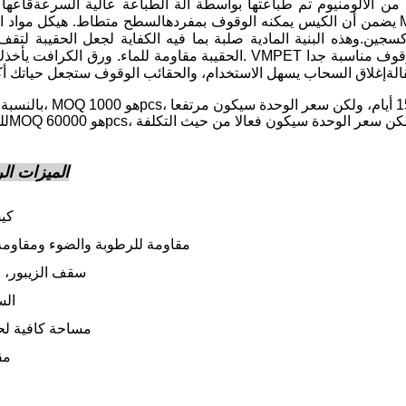
 من الألومنيوم تم طباعتها بواسطة آلة الطباعة عالية السرعةقاعها
يضمن أن الكيس يمكنه الوقوف بمفردهالسطح متطاط. هيكل مواد الصف الغذائي هو MOPP / ورق كرافت / MPET / PE
.وهذه البنية المادية صلبة بما فيه الكفاية لجعل الحقيبة لتقف مستقيمة
الحقيبة مقاومة للماء. ورق الكرافت يأخذك لتشعر الطبيعة. VMPET الذي هو ورق محاط بي تي يعني خاص
الميزات الر
كي
مقاومة للرطوبة والضوء ومقاومة
سقف الزيبور، 
الس
مساحة كافية لح
مق