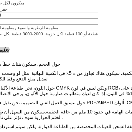
150 ميكرون لكل 
حفرة
ل
مقاومة للرطوبة والضوء ومقاومة ا
50 قطعة أو 100 قطعة لكل حزمة، 2000-3000 قطعة لكل صندوق
تعلي
حول الحجم، سيكون هناك خطأ من ± 2 ملم.
تعديل مبلغ الدفع وفقا للكمية الفعلية.
حول اللون، نحن طباعة الأكياس في لون CMYK ولكن ليس في لون RGB، لذلك يرجى عدم مقارنة ألوا
حول التصميم، من الأفضل عدم ظهور النص وغيره من المعلومات الهامة في حدود 10 ملم من حافة الحقيبة.سيكون
الختم الحرارية سوف تؤثر على تأثير الطباعة.
فة الشحن للعينات المخصصة من الطباعة الدوارة. ولكن سيتم استرداد 