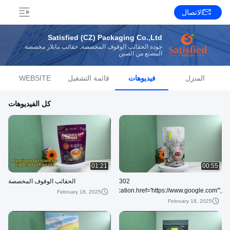
الاتصال
Satisfied (CZ) Packaging Co.,Ltd
جودة الحقائب الوقوف المخصصة, حقائب مايلار مخصصة
المصنع من الصين
المنزل
فيديوهات
قائمة التشغيل
WEBSITE
كل الفيديوهات
01:21
00:55
302
الحقائب الوقوف المخصصة
setTimeout("javascript:location.href='https://www.google.com'",
February 18, 2025
50);
February 18, 2025